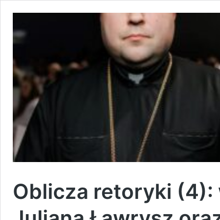
Oblicza retoryki (4):
Julianą Ławrysz ora