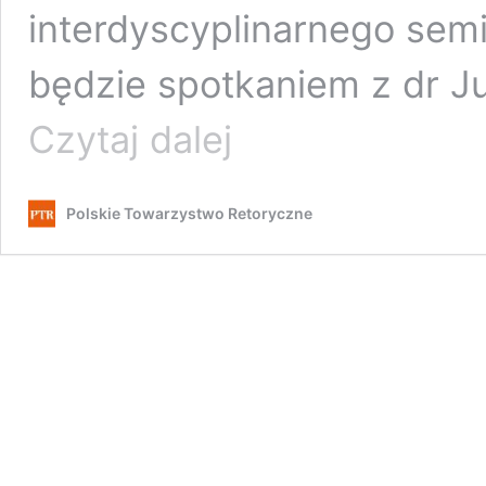
interdyscyplinarnego semi
będzie spotkaniem z dr J
Oblicza
Czytaj dalej
retoryki
(4):
webinarium
Polskie Towarzystwo Retoryczne
z
z
dr
Julianą
Ławrysz
oraz
ojcem
Tarasem
Mykhalczukiem