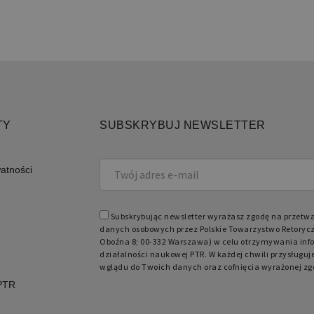
Niezbędne
Funkcjonalne
iwiają korzystanie z podstawowych funkcji strony internetowej, takich jak logowanie 
ków cookie nie można prawidłowo korzystać ze strony internetowej.
Domena
Okres przechowywania
Opis
retoryka.edu.pl
1 dzień
Cook
apli
TY
SUBSKRYBUJ NEWSLETTER
Jest
prze
obsł
użyt
watności
licz
spos
specy
dobr
utrz
Subskrybując newsletter wyrażasz zgodę na przetw
zalo
danych osobowych przez Polskie Towarzystwo Retorycz
międ
Oboźna 8; 00-332 Warszawa) w celu otrzymywania info
działalności naukowej PTR. W każdej chwili przysługuj
wglądu do Twoich danych oraz cofnięcia wyrażonej zg
 PTR
Domena
Okres przechowywania
Opis
retoryka.edu.pl
1 rok
Do p