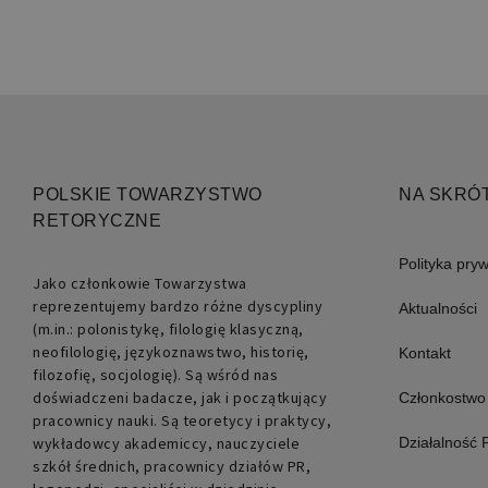
Niezbędne pliki cookie umożl
kontem. Bez niezbędnych pli
Nazwa
PHPSESSID
POLSKIE TOWARZYSTWO
NA SKRÓ
RETORYCZNE
Polityka pry
Jako członkowie Towarzystwa
reprezentujemy bardzo różne dyscypliny
Aktualności
(m.in.: polonistykę, filologię klasyczną,
neofilologię, językoznawstwo, historię,
Kontakt
filozofię, socjologię). Są wśród nas
doświadczeni badacze, jak i początkujący
Członkostwo
pracownicy nauki. Są teoretycy i praktycy,
wykładowcy akademiccy, nauczyciele
Działalność
Nazwa
szkół średnich, pracownicy działów PR,
pll_language