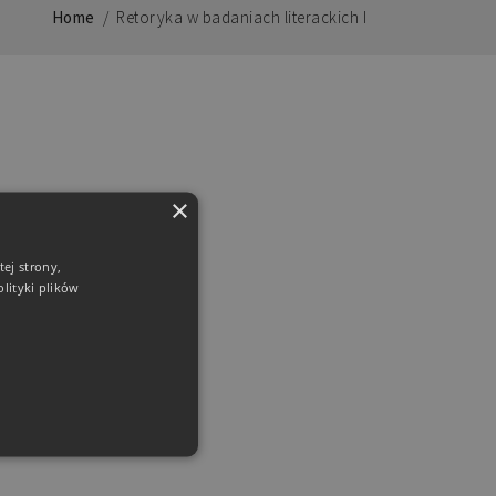
Home
/
Retoryka w badaniach literackich I
×
ej strony,
lityki plików