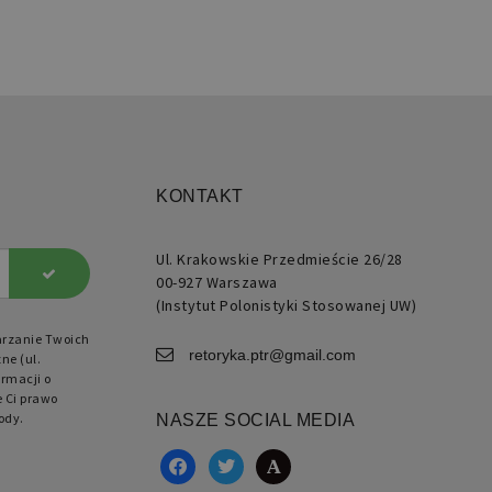
użytkownika i zarządzanie
ie generowane przez
kacje oparte na języku PHP.
KONTAKT
 to identyfikator ogólnego
znaczenia używany do
ugi zmiennych sesji
kownika. Zwykle jest to
Ul. Krakowskie Przedmieście 26/28
ba generowana losowo,
00-927 Warszawa
ób jej użycia może być
ficzny dla witryny, ale
(Instytut Polonistyki Stosowanej UW)
ym przykładem jest
ymywanie statusu
arzanie Twoich
gowanego użytkownika
retoryka.ptr@gmail.com
ne (ul.
zy stronami.
rmacji o
e Ci prawo
ody.
NASZE SOCIAL MEDIA
facebook
twitter
academia
rzechowywania ustawień