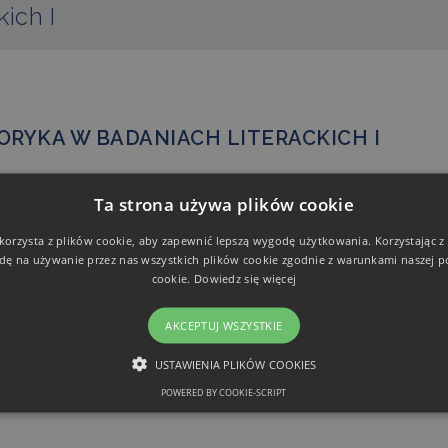
ich I
ORYKA W BADANIACH LITERACKICH I
erencja PTR, główny organizator: prof. Jakub Z. Lichański
Ta strona używa plików cookie
 korzysta z plików cookie, aby zapewnić lepszą wygodę użytkowania. Korzystając z t
dę na używanie przez nas wszystkich plików cookie zgodnie z warunkami naszej po
cookie.
Dowiedz się więcej
POPRZEDNI POST
NASTĘPNE WYDARZENIE
WARSZTATY METHODOLOGIES
RETORYKA W BADANIACH
AKCEPTUJ WSZYSTKIE
OF RHETORIC 1
LITERACKICH II
USTAWIENIA PLIKÓW COOKIES
POWERED BY COOKIE-SCRIPT
NIEZBĘDNE
FUNKCJONALNE