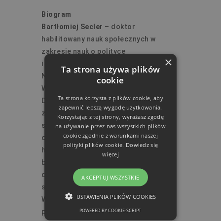
Biogram
Bartłomiej Secler
– doktor
habilitowany nauk społecznych w
zakresie nauk o polityce
×
i administracji. Adiunkt w Zakładzie
Ta strona używa plików
Najnowszej Historii Politycznej na
cookie
Wydziale Nauk Politycznych i
Ta strona korzysta z plików cookie, aby
Dziennikarstwa UAM w Poznaniu. Jego
zapewnić lepszą wygodę użytkowania.
zainteresowania naukowe koncentrują
Korzystając z tej strony, wyrażasz zgodę
się na problematyce polityki pamięci
na używanie przez nas wszystkich plików
cookie zgodnie z warunkami naszej
oraz sposobie upamiętniania rocznic
polityki plików cookie.
Dowiedz się
historycznych. Prowadzi również
więcej
badania nad współczesnym
dziennikarstwem. Ponadto, interesuje
AKCEPTUJ WSZYSTKIE
się najnowszą historią polityczną
USTAWIENIA PLIKÓW COOKIES
Włoch, dynamiką włoskiej sceny
POWERED BY COOKIE-SCRIPT
politycznej, systemu partyjnego oraz
NIEZBĘDNE