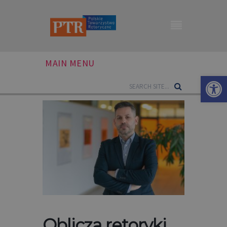
MAIN MENU
Otwórz 
Oblicza retoryki