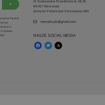
Ul. Krakowskie Przedmieście 26/28
00-927 Warszawa
(Instytut Polonistyki Stosowanej UW)
arzanie Twoich
retoryka.ptr@gmail.com
ne (ul.
rmacji o
e Ci prawo
ody.
NASZE SOCIAL MEDIA
facebook
twitter
academia