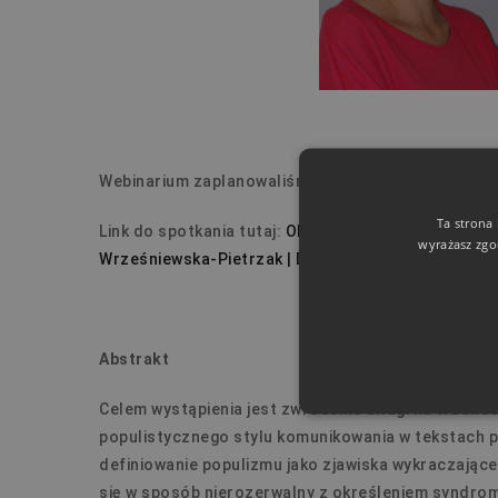
Webinarium zaplanowaliśmy na
18 czerwca 2026 r.,
Ta strona
Link do spotkania tutaj:
Oblicza retoryki #10 dr Ma
wyrażasz zgo
Wrześniewska-Pietrzak | Dołączanie do spotkania 
Abstrakt
Celem wystąpienia jest zwrócenie uwagi na trudnoś
populistycznego stylu komunikowania w tekstach p
definiowanie populizmu jako zjawiska wykraczające
się w sposób nierozerwalny z określeniem syndro