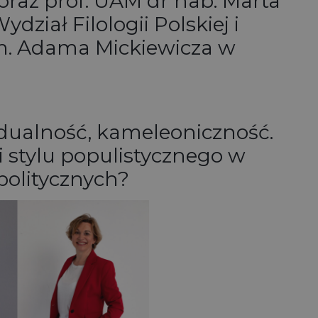
oraz prof. UAM dr hab. Marta
ział Filologii Polskiej i
im. Adama Mickiewicza w
dualność, kameleoniczność.
 stylu populistycznego w
politycznych?