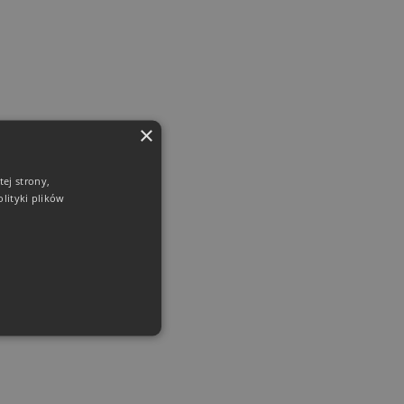
×
ej strony,
lityki plików