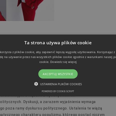
Ta strona używa plików cookie
 godz. 18:30.
 korzysta z plików cookie, aby zapewnić lepszą wygodę użytkowania. Korzystając z t
łgorzata Kołodziejczak i prof. UAM dr hab. Marta
dę na używanie przez nas wszystkich plików cookie zgodnie z warunkami naszej po
| Microsoft Teams
cookie.
Dowiedz się więcej
***
AKCEPTUJ WSZYSTKIE
USTAWIENIA PLIKÓW COOKIES
POWERED BY COOKIE-SCRIPT
NIEZBĘDNE
FUNKCJONALNE
ci definicyjne związane z wyodrębnieniem
olitycznych. Dyskusji, a zarazem wyjaśnienia wymaga
go poza ramy dyskursu politycznego. Ustalenia te wiążą
matycznego charakteru populizmu, którego postać niczym