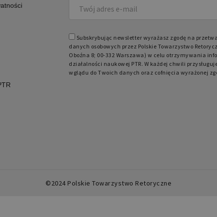
watności
Subskrybując newsletter wyrażasz zgodę na przetw
danych osobowych przez Polskie Towarzystwo Retorycz
Oboźna 8; 00-332 Warszawa) w celu otrzymywania info
działalności naukowej PTR. W każdej chwili przysługuj
wglądu do Twoich danych oraz cofnięcia wyrażonej zg
 PTR
©2024 Polskie Towarzystwo Retoryczne