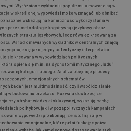
Niezbędne
Funkcjonalne
owymi. Wyróżnione wykładniki populizmu ujmowane są w
iwiają korzystanie z podstawowych funkcji strony internetowej, takich jak logowanie 
izacja w określonej wypowiedzi może wzmagać lub obniżać
ków cookie nie można prawidłowo korzystać ze strony internetowej.
noznacznie wskazują na konieczność wykorzystania w
Domena
Okres przechowywania
Opis
ych przez metodologię kognitywną (językowy obraz
yficznych struktur językowych, lecz również kreowaną za
retoryka.edu.pl
1 dzień
Cook
apli
tości. Wśród omawianych wykładników centralnych znajdą
Jest
prze
 pozycjonuje się jako jedyny autentyczny interpretator
obsł
użyt
duje się kreowana w wypowiedziach politycznych
licz
spos
 która opiera się m.in. na dychotomii mitycznego „ludu”
specy
kreowanej kategorii obcego. Analiza obejmuje procesy
dobr
utrz
uproszczonych, emocjonalnych schematów
zalo
międ
ch badań jest multimodalność, czyli współdziałanie
alną w budowaniu przekazu. Pozwala dostrzec, że
zacja czy atrybut wiedzy ekskluzywnej, wykazują cechę
Domena
Okres przechowywania
Opis
edziach polityków, jak i w pozapolitycznych kampaniach
lizowane wypowiedzi przekonują, że istotną rolę w
retoryka.edu.pl
1 rok
Do p
języ
echowanie emocjonalne, które pełni funkcję spoiwa
tąpienie wykaże, jak kameleonowe dostosowanie stylu