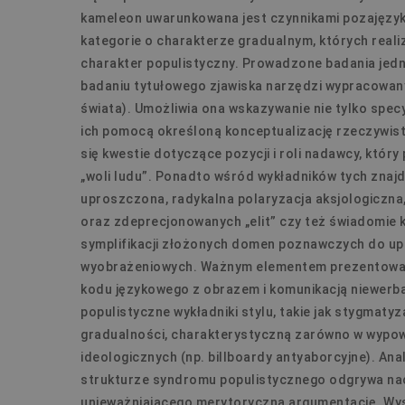
kameleon uwarunkowana jest czynnikami pozajęzyk
Niezbędne pliki cookie umożl
kategorie o charakterze gradualnym, których real
kontem. Bez niezbędnych pli
charakter populistyczny. Prowadzone badania jed
Nazwa
badaniu tytułowego zjawiska narzędzi wypracowan
świata). Umożliwia ona wskazywanie nie tylko spec
PHPSESSID
ich pomocą określoną konceptualizację rzeczywis
się kwestie dotyczące pozycji i roli nadawcy, który
„woli ludu”. Ponadto wśród wykładników tych znaj
uproszczona, radykalna polaryzacja aksjologiczna,
oraz zdeprecjonowanych „elit” czy też świadomie 
symplifikacji złożonych domen poznawczych do 
wyobrażeniowych. Ważnym elementem prezentowany
kodu językowego z obrazem i komunikacją niewerb
populistyczne wykładniki stylu, takie jak stygmaty
Nazwa
gradualności, charakterystyczną zarówno w wypowi
ideologicznych (np. billboardy antyaborcyjne). Ana
pll_language
strukturze syndromu populistycznego odgrywa nac
unieważniającego merytoryczną argumentację. Wys