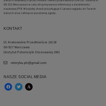
danych osobowych przez Polskie Towarzystwo Retoryczne (ul. Oboźna 8;
00-332 Warszawa) w celu otrzymywania informacji o działalności
naukowej PTR. W każdej chwili przysługuje Ci prawo wglądu do Twoich
danych oraz cofnięcia wyrażonej zgody.
KONTAKT
Ul. Krakowskie Przedmieście 26/28
00-927 Warszawa
(Instytut Polonistyki Stosowanej UW)
retoryka.ptr@gmail.com
NASZE SOCIAL MEDIA
facebook
twitter
academia