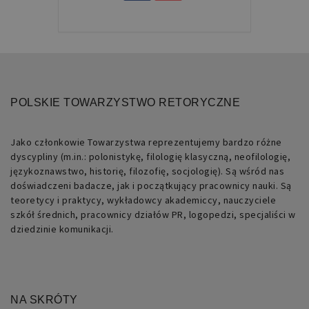
na
języku
PHP.
Jest
to
identyfikator
ogólnego
przeznaczenia
używany
do
obsługi
POLSKIE TOWARZYSTWO RETORYCZNE
zmiennych
sesji
użytkownika.
Zwykle
Jako członkowie Towarzystwa reprezentujemy bardzo różne
jest
dyscypliny (m.in.: polonistykę, filologię klasyczną, neofilologię,
to
liczba
językoznawstwo, historię, filozofię, socjologię). Są wśród nas
generowana
doświadczeni badacze, jak i początkujący pracownicy nauki. Są
losowo,
sposób
teoretycy i praktycy, wykładowcy akademiccy, nauczyciele
jej
szkół średnich, pracownicy działów PR, logopedzi, specjaliści w
użycia
może
dziedzinie komunikacji.
być
specyficzny
dla
witryny,
ale
dobrym
przykładem
NA SKRÓTY
jest