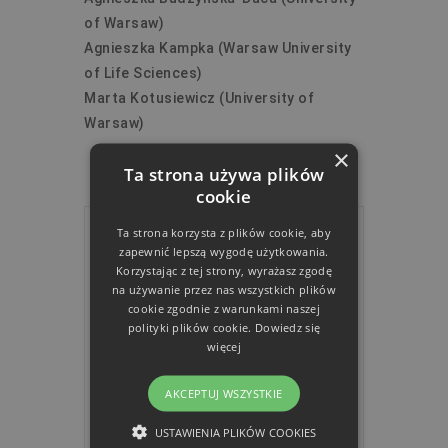
of Warsaw)
Agnieszka Kampka (Warsaw University
of Life Sciences)
Marta Kotusiewicz (University of
Warsaw)
×
Ta strona używa plików
cookie
Ta strona korzysta z plików cookie, aby
DATA
zapewnić lepszą wygodę użytkowania.
Korzystając z tej strony, wyrażasz zgodę
2018 wrz 15
na używanie przez nas wszystkich plików
Expired!
cookie zgodnie z warunkami naszej
polityki plików cookie.
Dowiedz się
CZAS
więcej
All Day
AKCEPTUJ WSZYSTKIE
KATEGORIA
USTAWIENIA PLIKÓW COOKIES