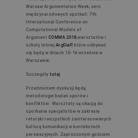
Warsaw Argumentation Week, serii
międzynarodowych spotkań: 7th
International Conference on
Computational Models of
Argument
COMMA 2018
,warsztatów i
szkoły letniej
ArgDiaP
, które odbywać
się będą w dniach 10-16 września w
Warszawie.
Szczegóły
tutaj
Przedmiotem dyskusji będą
metodologie badań sporów i
konfliktów. Warsztaty są okazją do
spotkania specjalistów w zakresie
retoryki i wszystkich zainteresowanych
kulturą komunikacji w kontekstach
perswazyjnych. Zaproszonym gościem