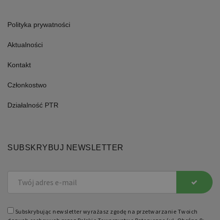
utrzymywanie
statusu
zalogowanego
użytkownika
Polityka prywatności
między
stronami.
Aktualności
Kontakt
Członkostwo
Nazwa
Domena
Okres
Opis
Działalność PTR
przechowywania
pll_language
retoryka.edu.pl
1 rok
Do
przechowywania
ustawień
SUBSKRYBUJ NEWSLETTER
językowych.
Subskrybując newsletter wyrażasz zgodę na przetwarzanie Twoich