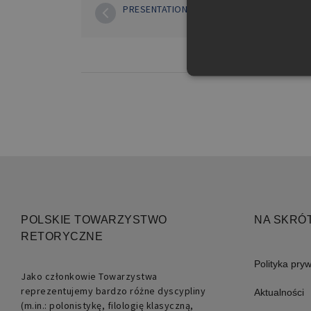
PRESENTATION?
Niezbędne pliki cookie umożl
kontem. Bez niezbędnych pli
Nazwa
PHPSESSID
POLSKIE TOWARZYSTWO
NA SKRÓ
RETORYCZNE
Polityka pry
Jako członkowie Towarzystwa
reprezentujemy bardzo różne dyscypliny
Aktualności
(m.in.: polonistykę, filologię klasyczną,