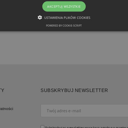
PRESENTATION?
AKCEPTUJ WSZYSTKIE
USTAWIENIA PLIKÓW COOKIES
POWERED BY COOKIE-SCRIPT
NIEZBĘDNE
FUNKCJONALNE
Niezbędne
Funkcjonalne
iwiają korzystanie z podstawowych funkcji strony internetowej, takich jak logowanie 
ków cookie nie można prawidłowo korzystać ze strony internetowej.
Domena
Okres przechowywania
Opis
retoryka.edu.pl
1 dzień
Cook
TY
SUBSKRYBUJ NEWSLETTER
apli
Jest
prze
obsł
użyt
watności
licz
spos
specy
dobr
utrz
Subskrybując newsletter wyrażasz zgodę na przetw