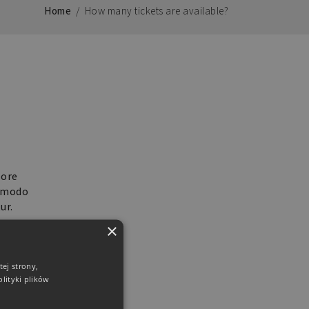
Home
/
How many tickets are available?
lore
ommodo
ur.
um.
×
ej strony,
lityki plików