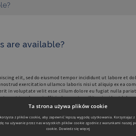
le?
s are available?
iscing elit, sed do eiusmod tempor incididunt ut labore et do
nostrud exercitation ullamco laboris nisi ut aliquip ex ea c
rit in voluptate velit esse cillum dolore eu fugiat nulla pariat
t, sunt in culpa qui officia deserunt mollit anim id est labor
Ta strona używa plików cookie
 korzysta z plików cookie, aby zapewnić lepszą wygodę użytkowania. Korzystając z t
dę na używanie przez nas wszystkich plików cookie zgodnie z warunkami naszej po
NASTĘPNY POST
cookie.
Dowiedz się więcej
GGEST MY
I WANT TO BE A SPEAKER – HOW CAN I SUGGEST MY