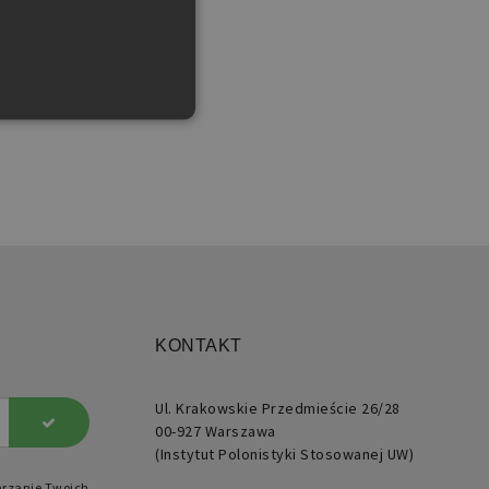
użytkownika i zarządzanie
ie generowane przez
KONTAKT
kacje oparte na języku PHP.
 to identyfikator ogólnego
znaczenia używany do
ugi zmiennych sesji
Ul. Krakowskie Przedmieście 26/28
kownika. Zwykle jest to
ba generowana losowo,
00-927 Warszawa
ób jej użycia może być
(Instytut Polonistyki Stosowanej UW)
ficzny dla witryny, ale
ym przykładem jest
ymywanie statusu
arzanie Twoich