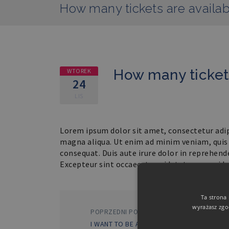
How many tickets are availab
How many ticket
WTOREK
24
LIS
Lorem ipsum dolor sit amet, consectetur adip
magna aliqua. Ut enim ad minim veniam, quis 
consequat. Duis aute irure dolor in reprehende
Excepteur sint occaecat cupidatat non proiden
Ta strona
wyrażasz zgo
POPRZEDNI POST
I WANT TO BE A SPEAKER – HOW CAN I SU