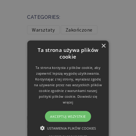
CATEGORIES:
Warsztaty
Zakończone
×
Ta strona używa plików
cookie
Ta strona korzysta z plików cookie, aby
zapewnić lepszą wygodę użytkowania.
Korzystając z tej strony, wyrażasz zgodę
na używanie przez nas wszystkich plików
cookie zgodnie z warunkami naszej
Related Courses
polityki plików cookie.
Dowiedz się
więcej
Warsztaty
,
Zakończone
AKCEPTUJ WSZYSTKIE
Retoryka w szkole – warsztaty dla
studentów i nauczycieli
USTAWIENIA PLIKÓW COOKIES