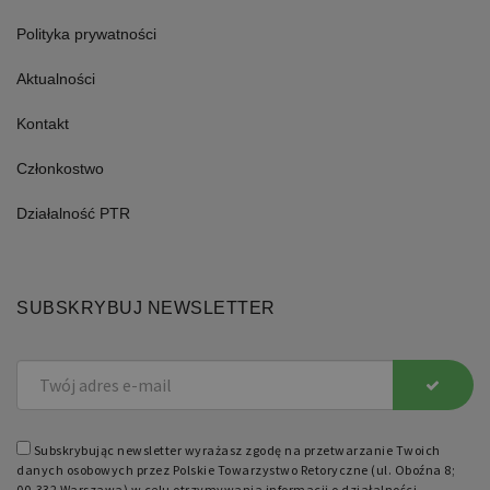
statusu
zalogowanego
Polityka prywatności
użytkownika
między
stronami.
Aktualności
Kontakt
Członkostwo
Nazwa
Domena
Okres
Opis
Działalność PTR
przechowywania
pll_language
retoryka.edu.pl
1 rok
Do
przechowywania
SUBSKRYBUJ NEWSLETTER
ustawień
językowych.
Subskrybując newsletter wyrażasz zgodę na przetwarzanie Twoich
danych osobowych przez Polskie Towarzystwo Retoryczne (ul. Oboźna 8;
00-332 Warszawa) w celu otrzymywania informacji o działalności