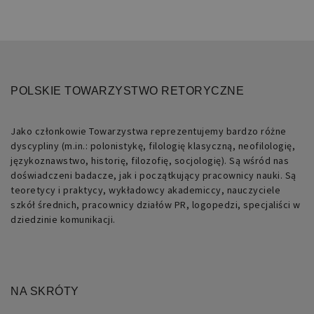
języku
PHP.
Jest
to
identyfikator
ogólnego
przeznaczenia
używany
do
POLSKIE TOWARZYSTWO RETORYCZNE
obsługi
zmiennych
sesji
użytkownika.
Jako członkowie Towarzystwa reprezentujemy bardzo różne
Zwykle
jest
dyscypliny (m.in.: polonistykę, filologię klasyczną, neofilologię,
to
językoznawstwo, historię, filozofię, socjologię). Są wśród nas
liczba
generowana
doświadczeni badacze, jak i początkujący pracownicy nauki. Są
losowo,
teoretycy i praktycy, wykładowcy akademiccy, nauczyciele
sposób
jej
szkół średnich, pracownicy działów PR, logopedzi, specjaliści w
użycia
dziedzinie komunikacji.
może
być
specyficzny
dla
witryny,
ale
dobrym
przykładem
NA SKRÓTY
jest
utrzymywanie