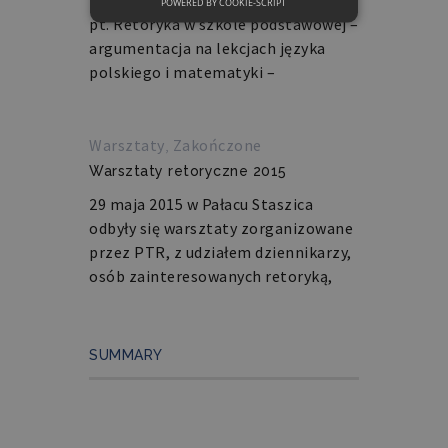
Zapraszamy do udziału w spotkaniu
POWERED BY COOKIE-SCRIPT
NIEZBĘDNE
pt. Retoryka w szkole podstawowej –
argumentacja na lekcjach języka
FUNKCJONALNE
polskiego i matematyki –
Warsztaty
,
Zakończone
Niezbędne
Funkcjonalne
Warsztaty retoryczne 2015
Niezbędne pliki cookie umożliwiają
korzystanie z podstawowych funkcji
29 maja 2015 w Pałacu Staszica
strony internetowej, takich jak
odbyły się warsztaty zorganizowane
logowanie użytkownika i zarządzanie
kontem. Bez niezbędnych plików cookie
przez PTR, z udziałem dziennikarzy,
nie można prawidłowo korzystać ze
osób zainteresowanych retoryką,
strony internetowej.
Nazwa
Domena
Okres
Opis
przechowywania
SUMMARY
PHPSESSID
retoryka.edu.pl
1 dzień
Cookie
generowane
przez
aplikacje
oparte
na