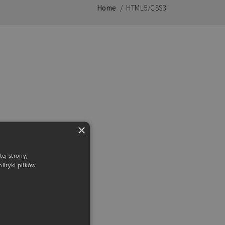
Home
/
HTML5/CSS3
×
ej strony,
lityki plików