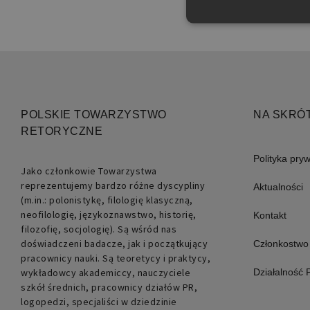
Niezbędne pliki cookie umożl
POLSKIE TOWARZYSTWO
NA SKRÓ
kontem. Bez niezbędnych pli
RETORYCZNE
Nazwa
Polityka pry
PHPSESSID
Jako członkowie Towarzystwa
reprezentujemy bardzo różne dyscypliny
Aktualności
(m.in.: polonistykę, filologię klasyczną,
neofilologię, językoznawstwo, historię,
Kontakt
filozofię, socjologię). Są wśród nas
doświadczeni badacze, jak i początkujący
Członkostwo
pracownicy nauki. Są teoretycy i praktycy,
wykładowcy akademiccy, nauczyciele
Działalność
szkół średnich, pracownicy działów PR,
logopedzi, specjaliści w dziedzinie