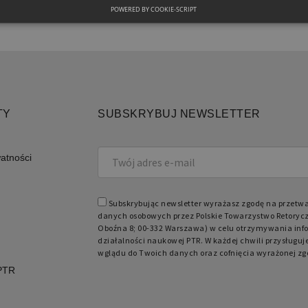
POWERED BY COOKIE-SCRIPT
NIEZBĘDNE
FUNKCJONALNE
Niezbędne
Funkcjonalne
iwiają korzystanie z podstawowych funkcji strony internetowej, takich jak logowanie 
TY
SUBSKRYBUJ NEWSLETTER
ków cookie nie można prawidłowo korzystać ze strony internetowej.
Domena
Okres przechowywania
Opis
watności
retoryka.edu.pl
1 dzień
Cook
apli
Jest
prze
obsł
Subskrybując newsletter wyrażasz zgodę na przetw
użyt
danych osobowych przez Polskie Towarzystwo Retorycz
licz
spos
Oboźna 8; 00-332 Warszawa) w celu otrzymywania info
specy
działalności naukowej PTR. W każdej chwili przysługuj
dobr
wglądu do Twoich danych oraz cofnięcia wyrażonej zg
utrz
zalo
 PTR
międ