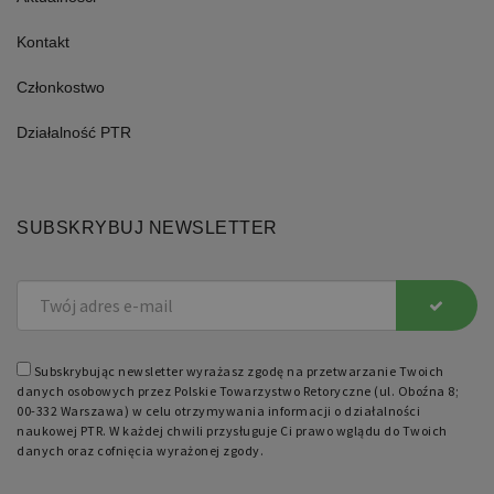
Niezbędne
Funkcjonalne
Kontakt
Niezbędne pliki cookie umożliwiają
korzystanie z podstawowych funkcji
Członkostwo
strony internetowej, takich jak
logowanie użytkownika i zarządzanie
kontem. Bez niezbędnych plików cookie
Działalność PTR
nie można prawidłowo korzystać ze
strony internetowej.
Nazwa
Domena
Okres
Opis
SUBSKRYBUJ NEWSLETTER
przechowywania
PHPSESSID
retoryka.edu.pl
1 dzień
Cookie
generowane
przez
aplikacje
oparte
na
języku
Subskrybując newsletter wyrażasz zgodę na przetwarzanie Twoich
PHP.
Jest
danych osobowych przez Polskie Towarzystwo Retoryczne (ul. Oboźna 8;
to
00-332 Warszawa) w celu otrzymywania informacji o działalności
identyfikator
naukowej PTR. W każdej chwili przysługuje Ci prawo wglądu do Twoich
ogólnego
przeznaczenia
danych oraz cofnięcia wyrażonej zgody.
używany
do