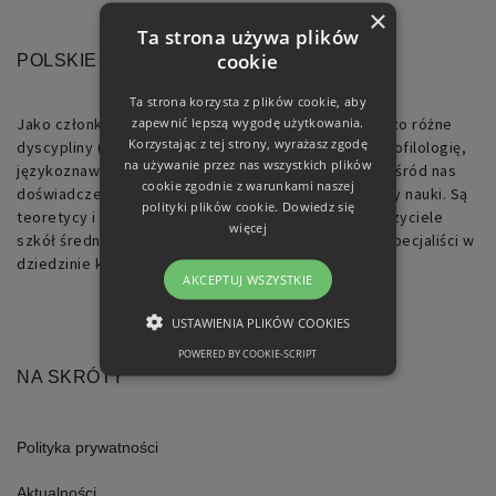
×
Ta strona używa plików
cookie
POLSKIE TOWARZYSTWO RETORYCZNE
Ta strona korzysta z plików cookie, aby
zapewnić lepszą wygodę użytkowania.
Jako członkowie Towarzystwa reprezentujemy bardzo różne
Korzystając z tej strony, wyrażasz zgodę
dyscypliny (m.in.: polonistykę, filologię klasyczną, neofilologię,
na używanie przez nas wszystkich plików
językoznawstwo, historię, filozofię, socjologię). Są wśród nas
cookie zgodnie z warunkami naszej
doświadczeni badacze, jak i początkujący pracownicy nauki. Są
polityki plików cookie.
Dowiedz się
teoretycy i praktycy, wykładowcy akademiccy, nauczyciele
więcej
szkół średnich, pracownicy działów PR, logopedzi, specjaliści w
dziedzinie komunikacji.
AKCEPTUJ WSZYSTKIE
USTAWIENIA PLIKÓW COOKIES
POWERED BY COOKIE-SCRIPT
NIEZBĘDNE
NA SKRÓTY
FUNKCJONALNE
Polityka prywatności
Aktualności