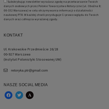
oparte
Subskrybując newsletter wyrażasz zgodę na przetwarzanie Twoich
na
danych osobowych przez Polskie Towarzystwo Retoryczne (ul. Oboźna 8;
języku
00-332 Warszawa) w celu otrzymywania informacji o działalności
PHP.
Jest
naukowej PTR. W każdej chwili przysługuje Ci prawo wglądu do Twoich
to
danych oraz cofnięcia wyrażonej zgody.
identyfikator
ogólnego
przeznaczenia
używany
do
KONTAKT
obsługi
zmiennych
sesji
użytkownika.
Ul. Krakowskie Przedmieście 26/28
Zwykle
00-927 Warszawa
jest
to
(Instytut Polonistyki Stosowanej UW)
liczba
generowana
losowo,
retoryka.ptr@gmail.com
sposób
jej
użycia
może
NASZE SOCIAL MEDIA
być
specyficzny
dla
facebook
twitter
academia
witryny,
ale
dobrym
przykładem