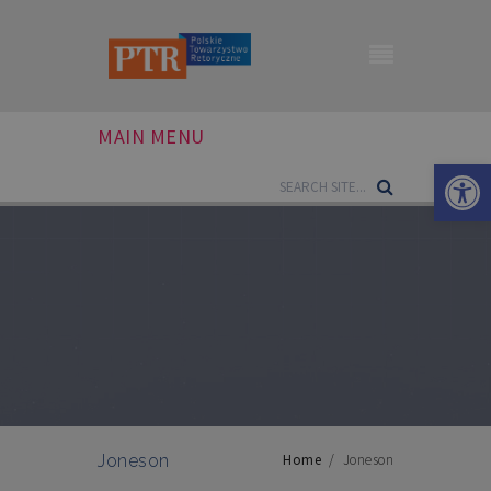
MAIN MENU
Otwórz 
Joneson
Home
/
Joneson