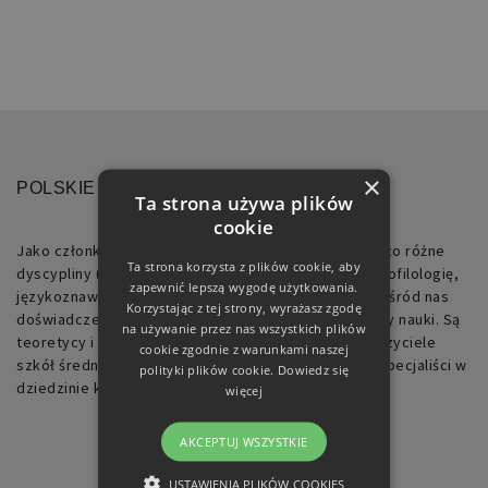
×
POLSKIE TOWARZYSTWO RETORYCZNE
Ta strona używa plików
cookie
Jako członkowie Towarzystwa reprezentujemy bardzo różne
Ta strona korzysta z plików cookie, aby
dyscypliny (m.in.: polonistykę, filologię klasyczną, neofilologię,
zapewnić lepszą wygodę użytkowania.
językoznawstwo, historię, filozofię, socjologię). Są wśród nas
Korzystając z tej strony, wyrażasz zgodę
doświadczeni badacze, jak i początkujący pracownicy nauki. Są
na używanie przez nas wszystkich plików
teoretycy i praktycy, wykładowcy akademiccy, nauczyciele
cookie zgodnie z warunkami naszej
szkół średnich, pracownicy działów PR, logopedzi, specjaliści w
polityki plików cookie.
Dowiedz się
dziedzinie komunikacji.
więcej
AKCEPTUJ WSZYSTKIE
USTAWIENIA PLIKÓW COOKIES