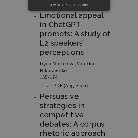
PDF
POWERED BY COOKIE-SCRIPT
NIEZBĘDNE
Emotional appeal
FUNKCJONALNE
in ChatGPT
prompts: A study of
L2 speakers’
Niezbędne
Funkcjonalne
perceptions
Niezbędne pliki cookie umożliwiają
Iryna Morozova, Valeriia
korzystanie z podstawowych funkcji
Nikolaienko
strony internetowej, takich jak
logowanie użytkownika i zarządzanie
155-174
kontem. Bez niezbędnych plików cookie
nie można prawidłowo korzystać ze
PDF (Angielski)
strony internetowej.
Persuasive
Nazwa
Domena
Okres
Opis
strategies in
przechowywania
competitive
PHPSESSID
retoryka.edu.pl
1 dzień
Cookie
debates: A corpus
generowane
przez
rhetoric approach
aplikacje
oparte