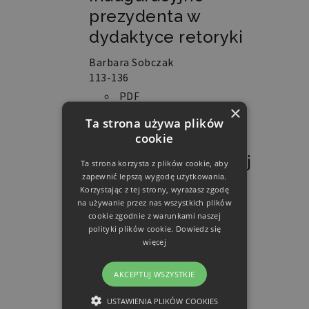
prezydenta w
dydaktyce retoryki
Barbara Sobczak
113-136
PDF
×
Nauczanie retoryki
Ta strona używa plików
cookie
w szkole
ponadpodstawowej
Ta strona korzysta z plików cookie, aby
zapewnić lepszą wygodę użytkowania.
– zaspokajanie
Korzystając z tej strony, wyrażasz zgodę
potrzeb i
na używanie przez nas wszystkich plików
cookie zgodnie z warunkami naszej
przekraczanie
polityki plików cookie.
Dowiedz się
oczekiwań
więcej
Iwona Małgorzata Pałucka-
AKCEPTUJ WSZYSTKIE
Czerniak
137-154
USTAWIENIA PLIKÓW COOKIES