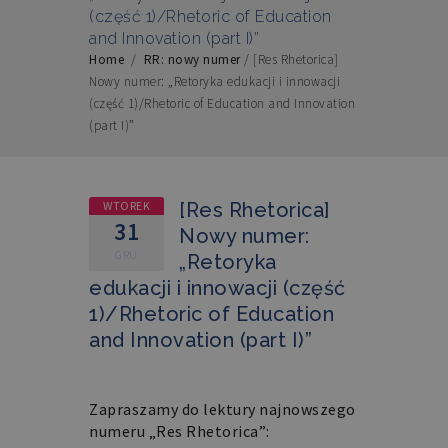
(część 1)/Rhetoric of Education
and Innovation (part I)”
Home
/
RR: nowy numer
/
[Res Rhetorica]
Nowy numer: „Retoryka edukacji i innowacji
(część 1)/Rhetoric of Education and Innovation
(part I)”
WTOREK
[Res Rhetorica]
31
Nowy numer:
GRU
„Retoryka
edukacji i innowacji (część
1)/Rhetoric of Education
and Innovation (part I)”
Zapraszamy do lektury najnowszego
numeru „Res Rhetorica”: