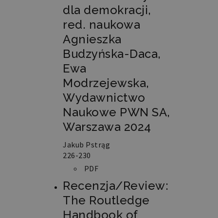
utrzymywanie
dla demokracji,
statusu
zalogowanego
red. naukowa
użytkownika
między
Agnieszka
stronami.
Budzyńska-Daca,
Ewa
Modrzejewska,
Wydawnictwo
Nazwa
Domena
Okres
Opis
Naukowe PWN SA,
przechowywania
Warszawa 2024
pll_language
retoryka.edu.pl
1 rok
Do
przechowywania
ustawień
Jakub Pstrąg
językowych.
226-230
PDF
Recenzja/Review:
The Routledge
Handbook of