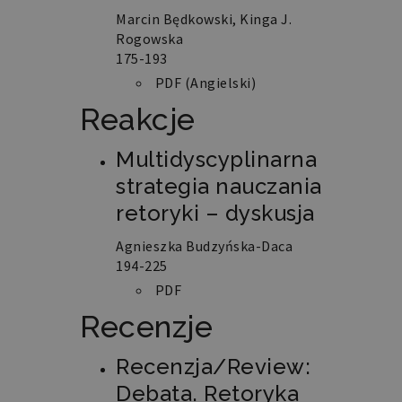
na
Marcin Będkowski, Kinga J.
języku
PHP.
Rogowska
Jest
175-193
to
identyfikator
PDF (Angielski)
ogólnego
przeznaczenia
używany
Reakcje
do
obsługi
zmiennych
Multidyscyplinarna
sesji
użytkownika.
strategia nauczania
Zwykle
jest
retoryki – dyskusja
to
liczba
generowana
Agnieszka Budzyńska-Daca
losowo,
sposób
194-225
jej
użycia
PDF
może
być
Recenzje
specyficzny
dla
witryny,
ale
Recenzja/Review:
dobrym
przykładem
Debata. Retoryka
jest