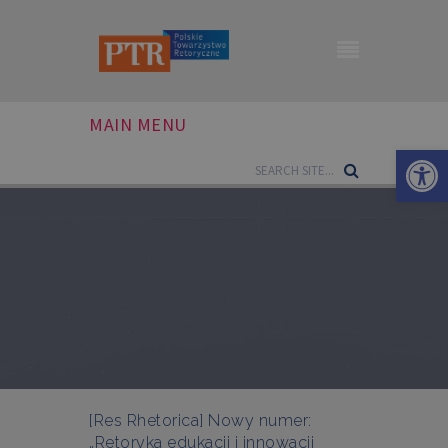
MAIN MENU
Otwórz 
[Res Rhetorica] Nowy numer:
„Retoryka edukacji i innowacji