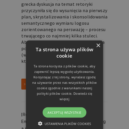
grecka dyskusja na temat retoryki
przyczyniła się do wysunięcia na pierwszy
plan, skrystalizowania i skonsolidowania
semantycznego wymiaru logosu
zorientowanego na perswazję – procesu
trwającego co najmniej kilka stuleci.
Abstrakt Antyczna grecka retoryka dała
×
początek i przyczyniła się do
Ta strona używa plików
(wstępnego) rozwinięcia wielu pojęć,
cookie
które
Ta strona korzysta z plików cookie, aby
zapewnić lepszą wygodę użytkowania.
Korzystając z tej strony, wyrażasz zgodę
na używanie przez nas wszystkich plików
ZOBACZ
cookie zgodnie z warunkami naszej
polityki plików cookie.
Dowiedz się
więcej
AKCEPTUJ WSZYSTKIE
[Res Rhetorica] „>>Who said ‘The
Emperor’s New Clothes’?<<: Crystallizing
USTAWIENIA PLIKÓW COOKIES
a public accusation across media