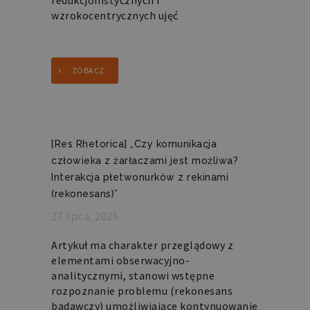
redukcjonistycznych i
wzrokocentrycznych ujęć
ZOBACZ
[Res Rhetorica] „Czy komunikacja
człowieka z żarłaczami jest możliwa?
Interakcja płetwonurków z rekinami
(rekonesans)”
27 lipca, 2026
Artykuł ma charakter przeglądowy z
elementami obserwacyjno-
analitycznymi, stanowi wstępne
rozpoznanie problemu (rekonesans
badawczy) umożliwiające kontynuowanie