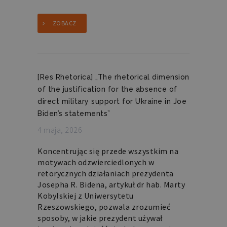
utrzymywanie
statusu
zalogowanego
użytkownika
ZOBACZ
między
stronami.
[Res Rhetorica] „The rhetorical dimension
of the justification for the absence of
Nazwa
Domena
Okres
Opis
direct military support for Ukraine in Joe
Biden’s statements”
przechowywania
4 maja, 2026
pll_language
retoryka.edu.pl
1 rok
Do
przechowywania
ustawień
Koncentrując się przede wszystkim na
językowych.
motywach odzwierciedlonych w
retorycznych działaniach prezydenta
Josepha R. Bidena, artykuł dr hab. Marty
Kobylskiej z Uniwersytetu
Rzeszowskiego, pozwala zrozumieć
sposoby, w jakie prezydent używał