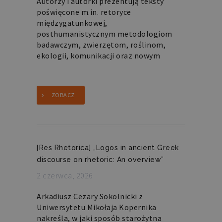
Autorzy i autorki prezentują teksty
poświęcone m.in. retoryce
międzygatunkowej,
posthumanistycznym metodologiom
badawczym, zwierzętom, roślinom,
ekologii, komunikacji oraz nowym
ZOBACZ
[Res Rhetorica] „Logos in ancient Greek
discourse on rhetoric: An overview”
2 czerwca, 2026
Arkadiusz Cezary Sokolnicki z
Uniwersytetu Mikołaja Kopernika
nakreśla, w jaki sposób starożytna