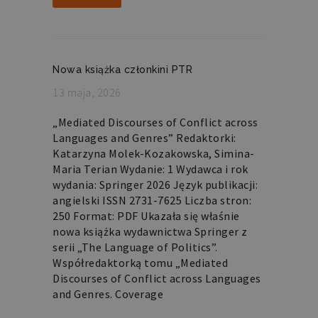
na
języku
PHP.
Jest
to
identyfikator
ogólnego
Nowa książka członkini PTR
przeznaczenia
używany
do
13 maja, 2026
obsługi
zmiennych
sesji
„Mediated Discourses of Conflict across
użytkownika.
Languages and Genres” Redaktorki:
Zwykle
jest
Katarzyna Molek-Kozakowska, Simina-
to
Maria Terian Wydanie: 1 Wydawca i rok
liczba
generowana
wydania: Springer 2026 Język publikacji:
losowo,
angielski ISSN 2731-7625 Liczba stron:
sposób
jej
250 Format: PDF Ukazała się właśnie
użycia
może
nowa książka wydawnictwa Springer z
być
serii „The Language of Politics”.
specyficzny
dla
Współredaktorką tomu „Mediated
witryny,
Discourses of Conflict across Languages
ale
dobrym
and Genres. Coverage
przykładem
jest