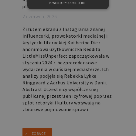
POWERED BY COOKIE-SCRIPT
NIEZBĘDNE
platforms"
2 czerwca, 2026
FUNKCJONALNE
Zrzutem ekranu z Instagrama znanej
influencerki, prowokatorki medialnej i
krytyczki literackiej Katherine Diez
Niezbędne
Funkcjonalne
anonimowa użytkowniczka Reddita
LittleMissUnperfect zapoczątkowała w
Niezbędne pliki cookie umożliwiają
korzystanie z podstawowych funkcji
styczniu 2024 r. bezprecedensowe
strony internetowej, takich jak
wydarzenia w duńskiej mediasferze. Ich
logowanie użytkownika i zarządzanie
analizy podjęła się Rebekka Lykke
kontem. Bez niezbędnych plików cookie
nie można prawidłowo korzystać ze
Ringgaard z Aarhus University w Danii.
strony internetowej.
Abstrakt Uczestnicy współczesnej
publicznej przestrzeni cyfrowej poprzez
Nazwa
Domena
Okres
Opis
splot retoryki i kultury wpływają na
przechowywania
zbiorowe pojmowanie spraw i
PHPSESSID
retoryka.edu.pl
1 dzień
Cookie
generowane
przez
aplikacje
oparte
ZOBACZ