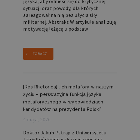
języka, aby odnieść się do krytycznej
sytuacji oraz powody, dla których
zareagował na nią bez użycia siły
militarnej. Abstrakt W artykule analizuję
motywację leżącą u podstaw
ZOBACZ
[Res Rhetorica] „Ich metafory w naszym
życiu – perswazyjna funkcja języka
metaforycznego w wypowiedziach
kandydatów na prezydenta Polski”
4 maja, 2026
Doktor Jakub Pstrąg z Uniwersytetu
Jagiellońskiego wskazuje sposoby