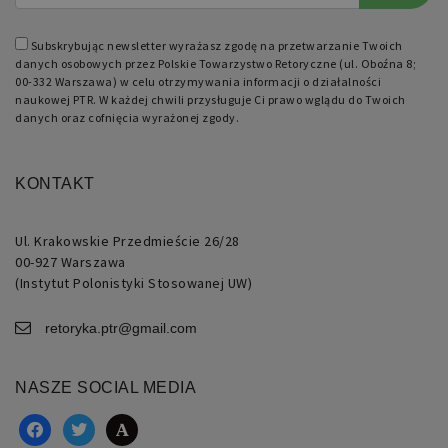
Subskrybując newsletter wyrażasz zgodę na przetwarzanie Twoich
danych osobowych przez Polskie Towarzystwo Retoryczne (ul. Oboźna 8;
00-332 Warszawa) w celu otrzymywania informacji o działalności
naukowej PTR. W każdej chwili przysługuje Ci prawo wglądu do Twoich
danych oraz cofnięcia wyrażonej zgody.
KONTAKT
Ul. Krakowskie Przedmieście 26/28
00-927 Warszawa
(Instytut Polonistyki Stosowanej UW)
retoryka.ptr@gmail.com
NASZE SOCIAL MEDIA
facebook
twitter
academia