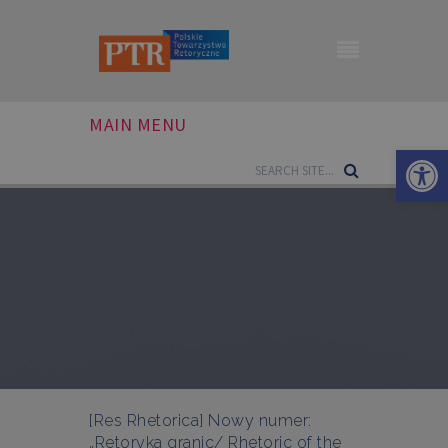
MAIN MENU
Otwórz 
[Res Rhetorica] Nowy numer:
„Retoryka granic/ Rhetoric of the