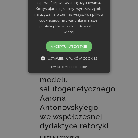
zapewnić lepszą wygodę użytkowania.
Ewa Modrzejewska
Korzystając z tej strony, wyrażasz zgodę
190-211
na używanie przez nas wszystkich plików
cookie zgodnie z warunkami naszej
PDF
polityki plików cookie.
Dowiedz się
Problematyka
więcej
stresu w sztuce
AKCEPTUJ WSZYSTKIE
oratorskiej.
USTAWIENIA PLIKÓW COOKIES
Innowacyjne
POWERED BY COOKIE-SCRIPT
zastosowanie
NIEZBĘDNE
modelu
FUNKCJONALNE
salutogenetycznego
Aarona
Antonovsky’ego
Niezbędne
Funkcjonalne
we współczesnej
Niezbędne pliki cookie umożliwiają
dydaktyce retoryki
korzystanie z podstawowych funkcji
strony internetowej, takich jak
Luiza Rzymowska
logowanie użytkownika i zarządzanie