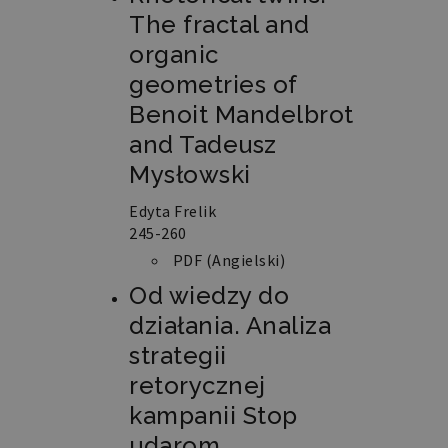
generowana
The fractal and
losowo,
sposób
organic
jej
użycia
geometries of
może
być
Benoit Mandelbrot
specyficzny
dla
and Tadeusz
witryny,
ale
dobrym
Mysłowski
przykładem
jest
utrzymywanie
Edyta Frelik
statusu
245-260
zalogowanego
użytkownika
PDF (Angielski)
między
stronami.
Od wiedzy do
działania. Analiza
strategii
retorycznej
Nazwa
Domena
Okres
Opis
kampanii
Stop
przechowywania
udarom