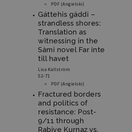
PDF (Angielski)
Gáttehis gáddi –
strandless shores:
Translation as
witnessing in the
Sàmi novel
Far inte
till havet
Lisa Källström
52-71
PDF (Angielski)
Fractured borders
and politics of
resistance: Post-
9/11 through
Rabiye Kurnaz vs.