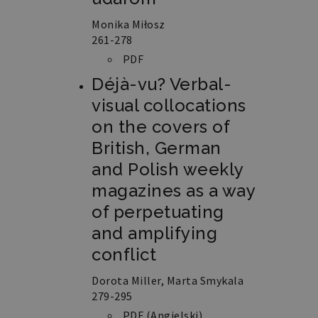
pll_language
retoryka.edu.pl
1 rok
Do
Monika Miłosz
przechowywania
ustawień
261-278
językowych.
PDF
Déjà-vu? Verbal-
visual collocations
on the covers of
British, German
and Polish weekly
magazines as a way
of perpetuating
and amplifying
conflict
Dorota Miller, Marta Smykala
279-295
PDF (Angielski)