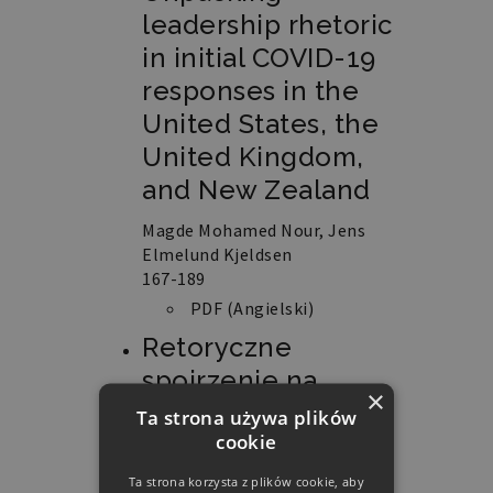
leadership rhetoric
in initial COVID-19
responses in the
United States, the
United Kingdom,
and New Zealand
Magde Mohamed Nour, Jens
Elmelund Kjeldsen
167-189
PDF (Angielski)
Retoryczne
spojrzenie na
×
ramowanie:
Ta strona używa plików
cookie
przegląd podejść i
procedur
Ta strona korzysta z plików cookie, aby