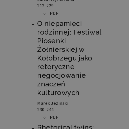
kontem. Bez niezbędnych plików cookie
212-229
nie można prawidłowo korzystać ze
strony internetowej.
PDF
O niepamięci
Nazwa
Domena
Okres
Opis
rodzinnej: Festiwal
przechowywania
Piosenki
PHPSESSID
retoryka.edu.pl
1 dzień
Cookie
generowane
Żołnierskiej w
przez
aplikacje
oparte
Kołobrzegu jako
na
języku
retoryczne
PHP.
Jest
negocjowanie
to
identyfikator
znaczeń
ogólnego
przeznaczenia
kulturowych
używany
do
obsługi
Marek Jezinski
zmiennych
sesji
230-244
użytkownika.
Zwykle
PDF
jest
to
Rhetorical twins:
liczba