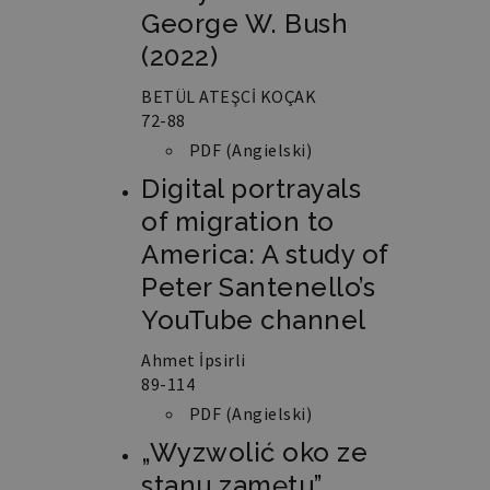
George W. Bush
(2022)
BETÜL ATEŞCİ KOÇAK
72-88
PDF (Angielski)
Digital portrayals
of migration to
America: A study of
Peter Santenello’s
YouTube channel
Ahmet İpsirli
89-114
PDF (Angielski)
„Wyzwolić oko ze
stanu zamętu”.