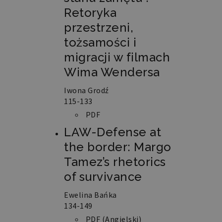
Retoryka
przestrzeni,
tożsamości i
migracji w filmach
Wima Wendersa
Iwona Grodź
115-133
PDF
LAW-Defense at
the border: Margo
Tamez’s rhetorics
of survivance
Ewelina Bańka
134-149
PDF (Angielski)