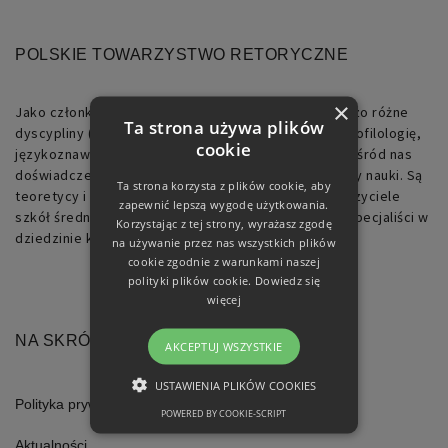
POLSKIE TOWARZYSTWO RETORYCZNE
×
Jako członkowie Towarzystwa reprezentujemy bardzo różne
Ta strona używa plików
dyscypliny (m.in.: polonistykę, filologię klasyczną, neofilologię,
cookie
językoznawstwo, historię, filozofię, socjologię). Są wśród nas
doświadczeni badacze, jak i początkujący pracownicy nauki. Są
Ta strona korzysta z plików cookie, aby
teoretycy i praktycy, wykładowcy akademiccy, nauczyciele
zapewnić lepszą wygodę użytkowania.
szkół średnich, pracownicy działów PR, logopedzi, specjaliści w
Korzystając z tej strony, wyrażasz zgodę
dziedzinie komunikacji.
na używanie przez nas wszystkich plików
cookie zgodnie z warunkami naszej
polityki plików cookie.
Dowiedz się
więcej
NA SKRÓTY
AKCEPTUJ WSZYSTKIE
USTAWIENIA PLIKÓW COOKIES
Polityka prywatności
POWERED BY COOKIE-SCRIPT
NIEZBĘDNE
Aktualności