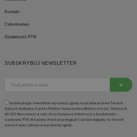
FUNKCJONALNE
Kontakt
Członkostwo
Niezbędne
Funkcjonalne
Działalność PTR
Niezbędne pliki cookie umożliwiają
korzystanie z podstawowych funkcji
strony internetowej, takich jak
logowanie użytkownika i zarządzanie
SUBSKRYBUJ NEWSLETTER
kontem. Bez niezbędnych plików cookie
nie można prawidłowo korzystać ze
strony internetowej.
Nazwa
Domena
Okres
Opis
przechowywania
PHPSESSID
retoryka.edu.pl
1 dzień
Cookie
Subskrybując newsletter wyrażasz zgodę na przetwarzanie Twoich
generowane
danych osobowych przez Polskie Towarzystwo Retoryczne (ul. Oboźna 8;
przez
00-332 Warszawa) w celu otrzymywania informacji o działalności
aplikacje
oparte
naukowej PTR. W każdej chwili przysługuje Ci prawo wglądu do Twoich
na
danych oraz cofnięcia wyrażonej zgody.
języku
PHP.
Jest