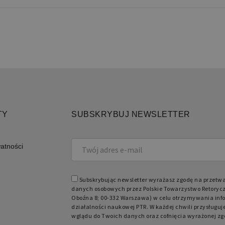
Niezbędne
Funkcjonalne
iwiają korzystanie z podstawowych funkcji strony internetowej, takich jak logowanie 
ków cookie nie można prawidłowo korzystać ze strony internetowej.
Domena
Okres przechowywania
Opis
retoryka.edu.pl
1 dzień
Cook
apli
Jest
TY
SUBSKRYBUJ NEWSLETTER
prze
obsł
użyt
licz
spos
watności
specy
dobr
utrz
zalo
międ
Subskrybując newsletter wyrażasz zgodę na przetw
danych osobowych przez Polskie Towarzystwo Retorycz
Oboźna 8; 00-332 Warszawa) w celu otrzymywania info
działalności naukowej PTR. W każdej chwili przysługuj
wglądu do Twoich danych oraz cofnięcia wyrażonej zg
Domena
Okres przechowywania
Opis