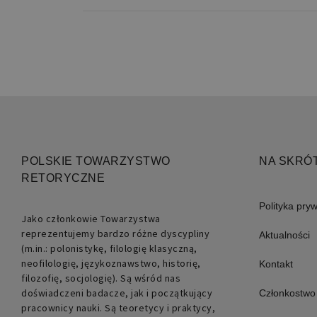
Niezbędne pliki cookie umożl
kontem. Bez niezbędnych pli
Nazwa
PHPSESSID
POLSKIE TOWARZYSTWO
NA SKRÓ
RETORYCZNE
Polityka pry
Jako członkowie Towarzystwa
reprezentujemy bardzo różne dyscypliny
Aktualności
(m.in.: polonistykę, filologię klasyczną,
neofilologię, językoznawstwo, historię,
Kontakt
filozofię, socjologię). Są wśród nas
doświadczeni badacze, jak i początkujący
Członkostwo
Nazwa
pracownicy nauki. Są teoretycy i praktycy,