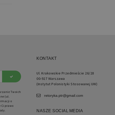
użytkownika i zarządzanie
ie generowane przez
kacje oparte na języku PHP.
 to identyfikator ogólnego
KONTAKT
znaczenia używany do
ugi zmiennych sesji
kownika. Zwykle jest to
ba generowana losowo,
ób jej użycia może być
Ul. Krakowskie Przedmieście 26/28
ficzny dla witryny, ale
00-927 Warszawa
ym przykładem jest
ymywanie statusu
(Instytut Polonistyki Stosowanej UW)
gowanego użytkownika
zy stronami.
arzanie Twoich
retoryka.ptr@gmail.com
ne (ul.
rmacji o
e Ci prawo
ody.
NASZE SOCIAL MEDIA