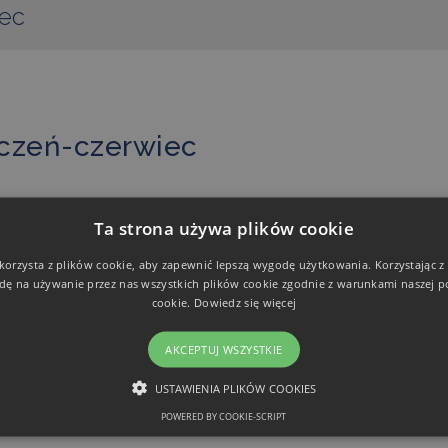
iec
tyczeń-czerwiec
Ta strona używa plików cookie
ica Nova
 korzysta z plików cookie, aby zapewnić lepszą wygodę użytkowania. Korzystając z t
dę na używanie przez nas wszystkich plików cookie zgodnie z warunkami naszej po
cookie.
Dowiedz się więcej
NASTĘPNY POST
AKCEPTUJ WSZYSTKIE
NR 3-4 (14-15) LIPIEC-GRUDZIEŃ
USTAWIENIA PLIKÓW COOKIES
POWERED BY COOKIE-SCRIPT
NIEZBĘDNE
FUNKCJONALNE