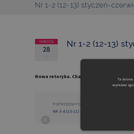
Nr 1-2 (12-13) styczeń-czerw
Nr 1-2 (12-13) s
SOBOTA
28
LIP
Nowa retoryka. Chaim Perelman et Rhetor
Ta strona
wyrażasz zgo
POPRZEDNI POST
NR 3-4 (10-11) SIERPIEŃ-GRUDZIEŃ