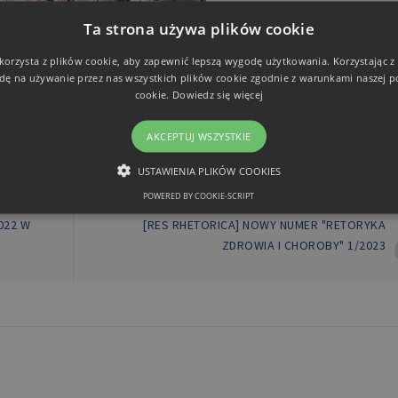
Ta strona używa plików cookie
 korzysta z plików cookie, aby zapewnić lepszą wygodę użytkowania. Korzystając z t
dę na używanie przez nas wszystkich plików cookie zgodnie z warunkami naszej po
cookie.
Dowiedz się więcej
//www.prom.edu.pl/konferencje/10-konferencje/118-przyszlo
AKCEPTUJ WSZYSTKIE
USTAWIENIA PLIKÓW COOKIES
POWERED BY COOKIE-SCRIPT
NASTĘPNY POST
NIEZBĘDNE
FUNKCJONALNE
022 W
[RES RHETORICA] NOWY NUMER "RETORYKA
ZDROWIA I CHOROBY" 1/2023
Niezbędne
Funkcjonalne
iwiają korzystanie z podstawowych funkcji strony internetowej, takich jak logowanie 
ków cookie nie można prawidłowo korzystać ze strony internetowej.
Domena
Okres przechowywania
Opis
retoryka.edu.pl
1 dzień
Cook