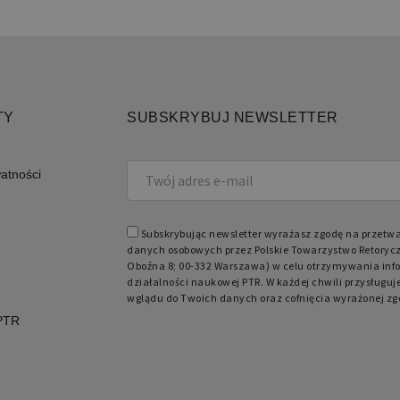
apli
Jest
prze
obsł
użyt
licz
spos
specy
dobr
utrz
TY
SUBSKRYBUJ NEWSLETTER
zalo
międ
watności
Domena
Okres przechowywania
Opis
Subskrybując newsletter wyrażasz zgodę na przetw
retoryka.edu.pl
1 rok
Do p
języ
danych osobowych przez Polskie Towarzystwo Retorycz
Oboźna 8; 00-332 Warszawa) w celu otrzymywania info
działalności naukowej PTR. W każdej chwili przysługuj
wglądu do Twoich danych oraz cofnięcia wyrażonej zg
 PTR