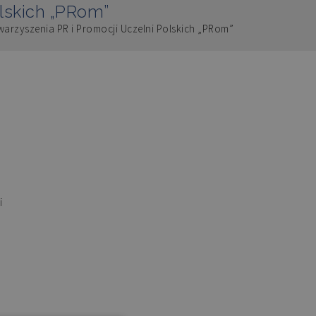
olskich „PRom”
warzyszenia PR i Promocji Uczelni Polskich „PRom”
i