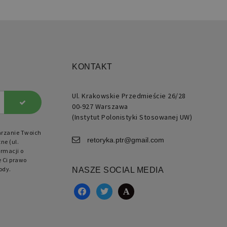
kacje oparte na języku PHP.
 to identyfikator ogólnego
znaczenia używany do
ugi zmiennych sesji
kownika. Zwykle jest to
ba generowana losowo,
ób jej użycia może być
ficzny dla witryny, ale
ym przykładem jest
ymywanie statusu
KONTAKT
gowanego użytkownika
zy stronami.
Ul. Krakowskie Przedmieście 26/28
00-927 Warszawa
(Instytut Polonistyki Stosowanej UW)
arzanie Twoich
rzechowywania ustawień
retoryka.ptr@gmail.com
kowych.
ne (ul.
rmacji o
e Ci prawo
ody.
NASZE SOCIAL MEDIA
facebook
twitter
academia