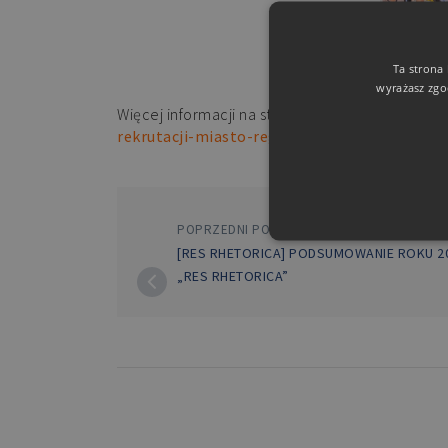
Ta strona
wyrażasz zgo
Więcej informacji na stronie wydarzenia:
https:
rekrutacji-miasto-region-swiat
.
POPRZEDNI POST
[RES RHETORICA] PODSUMOWANIE ROKU 2
„RES RHETORICA”
Niezbędne pliki cookie umożl
kontem. Bez niezbędnych pli
Nazwa
PHPSESSID