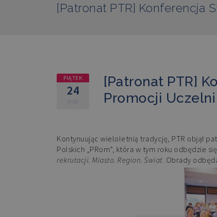
[Patronat PTR] Konferencja S
[Patronat PTR] K
PIĄTEK
24
Promocji Uczelni
MAR
Kontynuując wieloletnią tradycję, PTR objął p
Polskich „PRom”, która w tym roku odbędzie si
rekrutacji. Miasto. Region. Świat
. Obrady odbędą