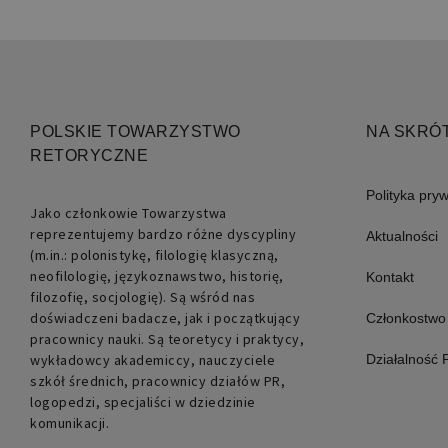
POLSKIE TOWARZYSTWO
NA SKRÓ
RETORYCZNE
Polityka pry
Jako członkowie Towarzystwa
reprezentujemy bardzo różne dyscypliny
Nazwa
Aktualności
(m.in.: polonistykę, filologię klasyczną,
pll_language
neofilologię, językoznawstwo, historię,
Kontakt
filozofię, socjologię). Są wśród nas
doświadczeni badacze, jak i początkujący
Członkostwo
pracownicy nauki. Są teoretycy i praktycy,
wykładowcy akademiccy, nauczyciele
Działalność
szkół średnich, pracownicy działów PR,
logopedzi, specjaliści w dziedzinie
komunikacji.