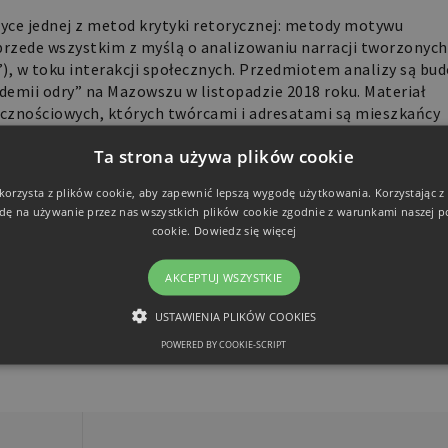
yce jednej z metod krytyki retorycznej: metody motywu
przede wszystkim z myślą o analizowaniu narracji tworzonych
), w toku interakcji społecznych. Przedmiotem analizy są bu
demii odry” na Mazowszu w listopadzie 2018 roku. Materiał
ecznościowych, których twórcami i adresatami są mieszkańcy
ch miejscowości. W narracjach tych wyodrębniono „motywy
Ta strona używa plików cookie
ać różne „retoryczne wizje” (na przykład „tylko ciemnogród n
ed zachorowaniem”, „odrę najlepiej jest po prostu przechorowa
 korzysta z plików cookie, aby zapewnić lepszą wygodę użytkowania. Korzystając z t
nego porównano następnie z dyskursem na poziomie narodowym
dę na używanie przez nas wszystkich plików cookie zgodnie z warunkami naszej po
teczności retorycznych wizji.
cookie.
Dowiedz się więcej
ex.php/RR/article/view/358
ryka i pieniądze/Rhetoric and Money
:
AKCEPTUJ WSZYSTKIE
e/view/20
USTAWIENIA PLIKÓW COOKIES
POWERED BY COOKIE-SCRIPT
NIEZBĘDNE
FUNKCJONALNE
Niezbędne
Funkcjonalne