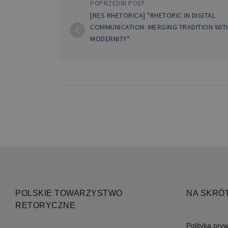
POPRZEDNI POST
[RES RHETORICA] "RHETORIC IN DIGITAL
Niezbędne pliki cookie umożl
kontem. Bez niezbędnych pli
COMMUNICATION: MERGING TRADITION WIT
MODERNITY"
Nazwa
PHPSESSID
Nazwa
POLSKIE TOWARZYSTWO
NA SKRÓ
pll_language
RETORYCZNE
Polityka pry