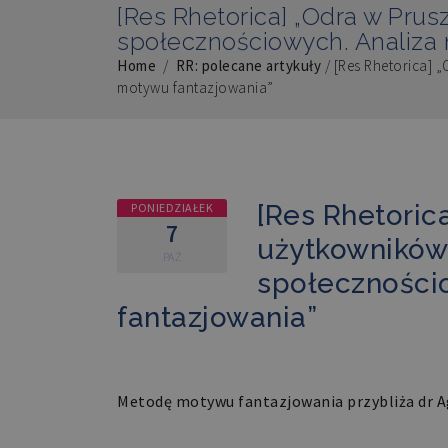
[Res Rhetorica] „Odra w Pru
społecznościowych. Analiza
Home
/
RR: polecane artykuły
/
[Res Rhetorica] 
motywu fantazjowania”
[Res Rhetoric
PONIEDZIAŁEK
7
użytkowników
PAŹ
społeczności
fantazjowania”
Metodę motywu fantazjowania przybliża dr A
Abstrakt