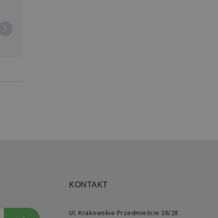
użytkownika i zarządzanie
ie generowane przez
kacje oparte na języku PHP.
 to identyfikator ogólnego
znaczenia używany do
ugi zmiennych sesji
kownika. Zwykle jest to
ba generowana losowo,
ób jej użycia może być
ficzny dla witryny, ale
ym przykładem jest
ymywanie statusu
gowanego użytkownika
zy stronami.
KONTAKT
rzechowywania ustawień
kowych.
Ul. Krakowskie Przedmieście 26/28