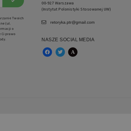
00-927 Warszawa
(Instytut Polonistyki Stosowanej UW)
arzanie Twoich
retoryka.ptr@gmail.com
ne (ul.
rmacji o
e Ci prawo
ody.
NASZE SOCIAL MEDIA
facebook
twitter
academia