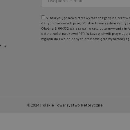
Subskrybując newsletter wyrażasz zgodę na przetw
danych osobowych przez Polskie Towarzystwo Retorycz
Oboźna 8; 00-332 Warszawa) w celu otrzymywania info
działalności naukowej PTR. W każdej chwili przysługuj
wglądu do Twoich danych oraz cofnięcia wyrażonej zg
 PTR
©2024 Polskie Towarzystwo Retoryczne