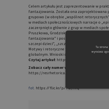
Celem artykułu jest zaprezentowanie w prakt
fantazjowania. Została ona zaprojektowana 
grupowo (w obrębie „wspólnot retorycznych”
w mediach społecznościowych narracje o „epi
zaczerpnięto głównie z grup w mediach społ
Pruszkowa, Grodziska, Brwinowa i okoliczny
fantazjowania” i postarano się zrekonstruow
szczepi dzieci”, „szczepionka nie chroni prz
Ta strona
Motywy i retoryczne wizje z dyskursu lokal
wyrażasz zgo
globalnym. Wnioski dotyczą perswazyjnej sku
Czytaj artykuł
:
https://resrhetorica.com/ind
Zobacz cały numer vol 6, No 3 (2019): Reto
https://resrhetorica.com/index.php/RR/issu
fot.
https://flic.kr/p/FQ7nvq