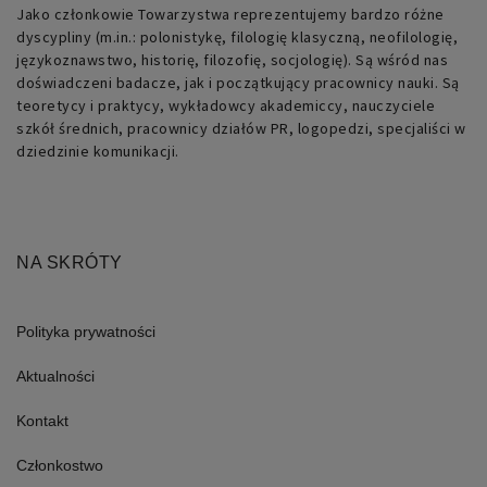
przeznaczenia
Jako członkowie Towarzystwa reprezentujemy bardzo różne
używany
dyscypliny (m.in.: polonistykę, filologię klasyczną, neofilologię,
do
obsługi
językoznawstwo, historię, filozofię, socjologię). Są wśród nas
zmiennych
doświadczeni badacze, jak i początkujący pracownicy nauki. Są
sesji
użytkownika.
teoretycy i praktycy, wykładowcy akademiccy, nauczyciele
Zwykle
szkół średnich, pracownicy działów PR, logopedzi, specjaliści w
jest
to
dziedzinie komunikacji.
liczba
generowana
losowo,
sposób
jej
użycia
może
NA SKRÓTY
być
specyficzny
dla
witryny,
ale
Polityka prywatności
dobrym
przykładem
jest
Aktualności
utrzymywanie
statusu
zalogowanego
Kontakt
użytkownika
między
stronami.
Członkostwo