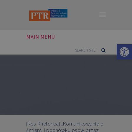
MAIN MENU
Otwórz 
[Res Rhetorica] „Komunikowanie o
śmierci i pochówku psów przez