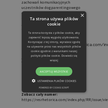
zachowań komunikacyjnych
uczestników dogparentingowego
dyskursu – oczywiście pomimo oporu
×
czy sceptycyzmu użytkowników
Ta strona używa plików
języka polskiego przyzwyczajonych
cookie
do tradycyjnych dychotomii: kultura-
Ta strona korzysta z plików cookie, aby
natura, człowiek-zwierzę, uczucia-
zapewnić lepszą wygodę użytkowania.
instynkt.
Korzystając z tej strony, wyrażasz zgodę
Czytaj artykuł:
https://resrhetorica.com/
na używanie przez nas wszystkich plików
cookie zgodnie z warunkami naszej
polityki plików cookie.
Dowiedz się
Artykuł pochodzi z „Res Rhetorica”,
więcej
Vol 12, No 4 (2025), pt. Normy w
komunikowaniu retorycznym/Norms
AKCEPTUJ WSZYSTKIE
in rhetorical communication
.
Redaktorki numeru: Agnieszka
USTAWIENIA PLIKÓW COOKIES
Kampka, Marta Kobylska
POWERED BY COOKIE-SCRIPT
NIEZBĘDNE
Zobacz cały numer:
https://resrhetorica.com/index.php/RR/issue/vi
FUNKCJONALNE