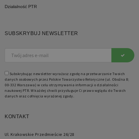
Działalność PTR
Nazwa
Domena
Okres
Opis
SUBSKRYBUJ NEWSLETTER
przechowywania
pll_language
retoryka.edu.pl
1 rok
Do
przechowywania
ustawień
językowych.
Subskrybując newsletter wyrażasz zgodę na przetwarzanie Twoich
danych osobowych przez Polskie Towarzystwo Retoryczne (ul. Oboźna 8;
00-332 Warszawa) w celu otrzymywania informacji o działalności
naukowej PTR. W każdej chwili przysługuje Ci prawo wglądu do Twoich
danych oraz cofnięcia wyrażonej zgody.
KONTAKT
Ul. Krakowskie Przedmieście 26/28