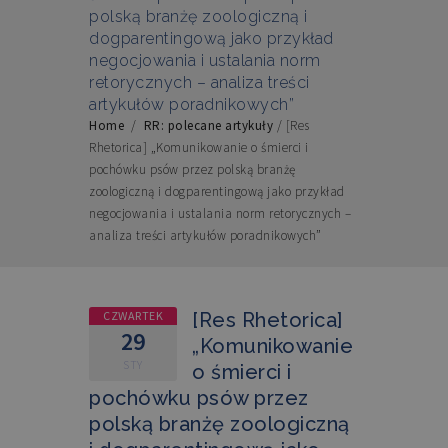
polską branżę zoologiczną i
dogparentingową jako przykład
negocjowania i ustalania norm
retorycznych – analiza treści
artykułów poradnikowych”
Home
/
RR: polecane artykuły
/
[Res
Rhetorica] „Komunikowanie o śmierci i
pochówku psów przez polską branżę
zoologiczną i dogparentingową jako przykład
negocjowania i ustalania norm retorycznych –
analiza treści artykułów poradnikowych”
CZWARTEK
[Res Rhetorica]
29
„Komunikowanie
STY
o śmierci i
pochówku psów przez
polską branżę zoologiczną