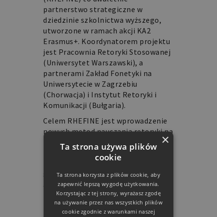
partnerstwo strategiczne w
dziedzinie szkolnictwa wyższego,
utworzone w ramach akcji KA2
Erasmus+. Koordynatorem projektu
jest Pracownia Retoryki Stosowanej
(Uniwersytet Warszawski), a
partnerami Zakład Fonetyki na
Uniwersytecie w Zagrzebiu
(Chorwacja) i Instytut Retoryki i
Komunikacji (Bułgaria).
Celem RHEFINE jest wprowadzenie
nowych metod nauczania retoryki na
×
poziomie akademickim. W projekcie
Ta strona używa plików
biorą udział studenci studiów
cookie
pierwszego, drugiego i trzeciego
stopnia oraz nauczyciele
Ta strona korzysta z plików cookie, aby
akademiccy, ale z rezultatów będą
zapewnić lepszą wygodę użytkowania.
Korzystając z tej strony, wyrażasz zgodę
mogli także skorzystać uczniowie i
na używanie przez nas wszystkich plików
nauczyciele szkół licealnych oraz
cookie zgodnie z warunkami naszej
organizacje pozarządowe