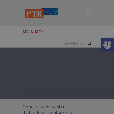
MAIN MENU
Otwórz 
Do 10.02 zgłoszenia na
(hybrydową) konferencję