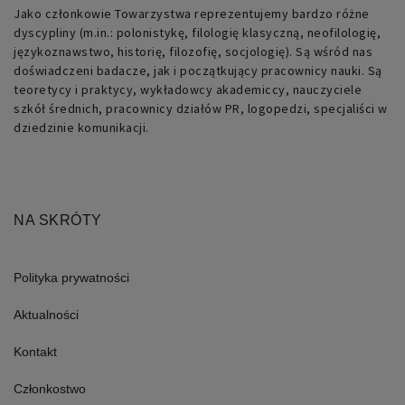
Jako członkowie Towarzystwa reprezentujemy bardzo różne
przechowywania
dyscypliny (m.in.: polonistykę, filologię klasyczną, neofilologię,
językoznawstwo, historię, filozofię, socjologię). Są wśród nas
PHPSESSID
retoryka.edu.pl
1 dzień
Cookie
generowane
doświadczeni badacze, jak i początkujący pracownicy nauki. Są
przez
teoretycy i praktycy, wykładowcy akademiccy, nauczyciele
aplikacje
oparte
szkół średnich, pracownicy działów PR, logopedzi, specjaliści w
na
dziedzinie komunikacji.
języku
PHP.
Jest
to
identyfikator
ogólnego
przeznaczenia
NA SKRÓTY
używany
do
obsługi
zmiennych
sesji
Polityka prywatności
użytkownika.
Zwykle
jest
Aktualności
to
liczba
generowana
Kontakt
losowo,
sposób
jej
Członkostwo
użycia