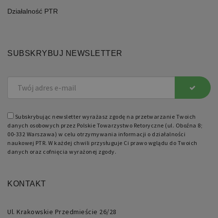
może
być
Działalność PTR
specyficzny
dla
witryny,
ale
dobrym
przykładem
SUBSKRYBUJ NEWSLETTER
jest
utrzymywanie
statusu
zalogowanego
użytkownika
między
stronami.
Subskrybując newsletter wyrażasz zgodę na przetwarzanie Twoich
danych osobowych przez Polskie Towarzystwo Retoryczne (ul. Oboźna 8;
00-332 Warszawa) w celu otrzymywania informacji o działalności
naukowej PTR. W każdej chwili przysługuje Ci prawo wglądu do Twoich
danych oraz cofnięcia wyrażonej zgody.
Nazwa
Domena
Okres
Opis
przechowywania
KONTAKT
pll_language
retoryka.edu.pl
1 rok
Do
przechowywania
ustawień
językowych.
Ul. Krakowskie Przedmieście 26/28