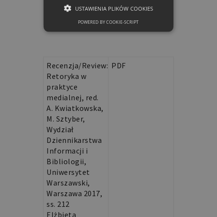
Anna M.
USTAWIENIA PLIKÓW COOKIES
Kiełbiewska
POWERED BY COOKIE-SCRIPT
NIEZBĘDNE
Recenzje
FUNKCJONALNE
Recenzja/Review:
PDF
Retoryka w
praktyce
Niezbędne
Funkcjonalne
medialnej, red.
A. Kwiatkowska,
Niezbędne pliki cookie umożliwiają
korzystanie z podstawowych funkcji
M. Sztyber,
strony internetowej, takich jak
Wydział
logowanie użytkownika i zarządzanie
Dziennikarstwa
kontem. Bez niezbędnych plików cookie
nie można prawidłowo korzystać ze
Informacji i
strony internetowej.
Bibliologii,
Nazwa
Domena
Okres
Opis
Uniwersytet
Warszawski,
przechowywania
Warszawa 2017,
PHPSESSID
retoryka.edu.pl
1 dzień
Cookie
ss. 212
generowane
Elżbieta
przez