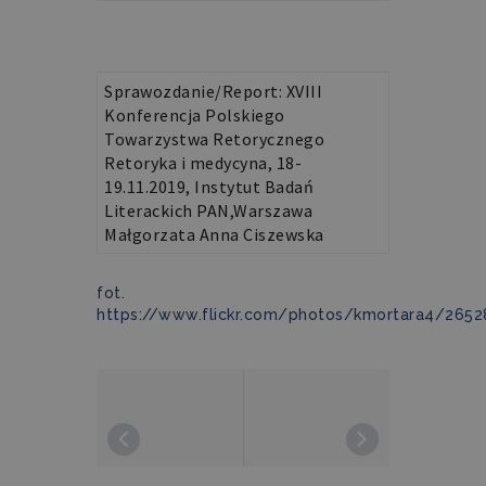
przykładem
jest
Sprawozdania
utrzymywanie
statusu
zalogowanego
użytkownika
Sprawozdanie/Report: XVIII
między
Konferencja Polskiego
stronami.
Towarzystwa Retorycznego
Retoryka i medycyna, 18-
19.11.2019, Instytut Badań
Literackich PAN,Warszawa
Małgorzata Anna Ciszewska
Nazwa
Domena
Okres
Opis
przechowywania
fot.
https://www.flickr.com/photos/kmortara4/265
pll_language
retoryka.edu.pl
1 rok
Do
przechowywania
ustawień
językowych.