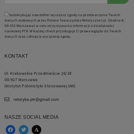
Subskrybując newsletter wyrażasz zgodę na przetwarzanie Twoich
danych osobowych przez Polskie Towarzystwo Retoryczne (ul. Oboźna 8;
00-332 Warszawa) w celu otrzymywania informacji o działalności
naukowej PTR. W każdej chwili przysługuje Ci prawo wglądu do Twoich
danych oraz cofnięcia wyrażonej zgody.
KONTAKT
Ul. Krakowskie Przedmieście 26/28
00-927 Warszawa
(Instytut Polonistyki Stosowanej UW)
retoryka.ptr@gmail.com
NASZE SOCIAL MEDIA
facebook
twitter
academia