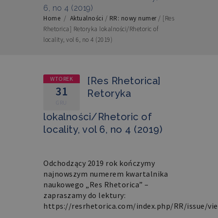
6, no 4 (2019)
Home
/
Aktualności
/
RR: nowy numer
/
[Res
Rhetorica] Retoryka lokalności/Rhetoric of
locality, vol 6, no 4 (2019)
WTOREK
[Res Rhetorica]
31
Retoryka
GRU
lokalności/Rhetoric of
locality, vol 6, no 4 (2019)
Odchodzący 2019 rok kończymy
najnowszym numerem kwartalnika
naukowego „Res Rhetorica” –
zapraszamy do lektury:
https://resrhetorica.com/index.php/RR/issue/vi