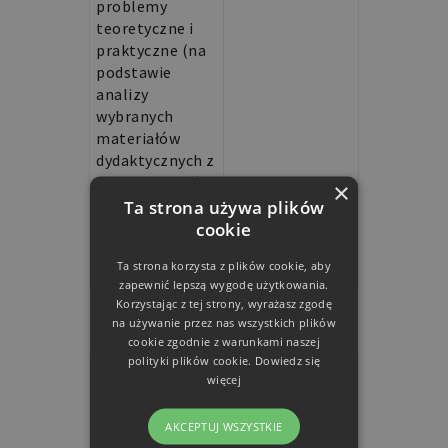
problemy
teoretyczne i
praktyczne (na
podstawie
analizy
wybranych
materiałów
dydaktycznych z
lat 2017-2019)
×
Iwona
Ta strona używa plików
Małgorzata
cookie
Pałucka-
Ta strona korzysta z plików cookie, aby
Czerniak
zapewnić lepszą wygodę użytkowania.
Korzystając z tej strony, wyrażasz zgodę
#media
na używanie przez nas wszystkich plików
cookie zgodnie z warunkami naszej
polityki plików cookie.
Dowiedz się
Retoryczno-
PDF
więcej
obyczajowe tło
kampanii
AKCEPTUJ WSZYSTKIE
medialnej OLX