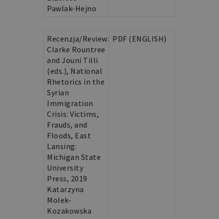
aplikacje
Pawlak-Hejno
oparte
na
języku
PHP.
Recenzja/Review:
PDF (ENGLISH)
Jest
to
Clarke Rountree
identyfikator
and Jouni Tilli
ogólnego
przeznaczenia
(eds.), National
używany
do
Rhetorics in the
obsługi
Syrian
zmiennych
sesji
Immigration
użytkownika.
Crisis: Victims,
Zwykle
jest
Frauds, and
to
Floods, East
liczba
generowana
Lansing:
losowo,
sposób
Michigan State
jej
University
użycia
może
Press, 2019
być
Katarzyna
specyficzny
dla
Molek-
witryny,
Kozakowska
ale
dobrym