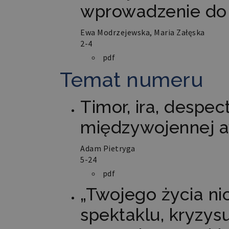
wprowadzenie do
Ewa Modrzejewska, Maria Załęska
2-4
pdf
Temat numeru
Timor, ira, despec
międzywojennej 
Adam Pietryga
5-24
pdf
„Twojego życia nic
spektaklu, kryzys