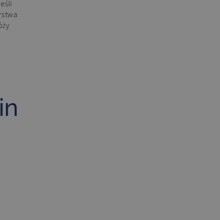
eśli
rstwa
óży
in