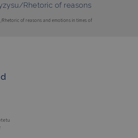
kryzysu/Rhetoric of reasons
u/Rhetoric of reasons and emotions in times of
nd
ytetu
ę