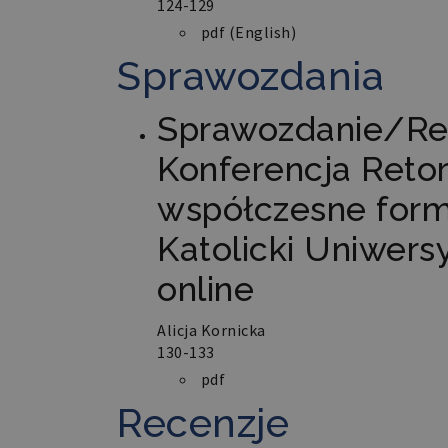
124-129
pdf (English)
Sprawozdania
Sprawozdanie/Rep
Konferencja Reto
współczesne formy
Katolicki Uniwersy
online
Alicja Kornicka
130-133
pdf
Recenzje