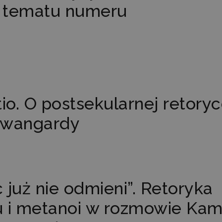
 tematu numeru
tio. O postsekularnej retory
awangardy
 już nie odmieni”. Retoryka
u i metanoi w rozmowie Kam