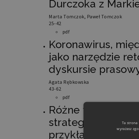
Durczoka z Mark
Marta Tomczok, Paweł Tomczok
25-42
pdf
Koronawirus, międ
jako narzędzie re
dyskursie praso
Agata Rębkowska
43-62
pdf
Różne twarze uch
strategiach zarzą
Ta strona
wyrażasz zgo
przykładzie histor