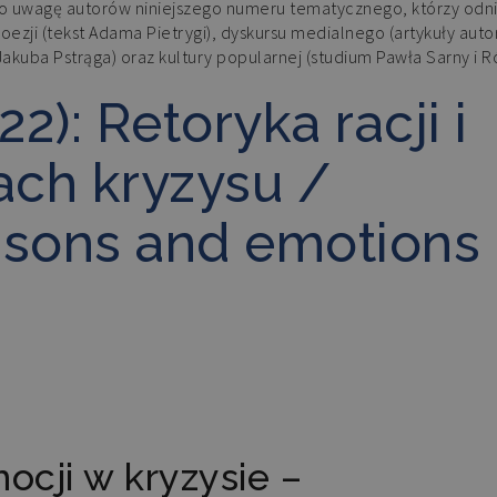
ło uwagę autorów niniejszego numeru tematycznego, którzy odni
oezji (tekst Adama Pietrygi), dyskursu medialnego (artykuły auto
akuba Pstrąga) oraz kultury popularnej (studium Pawła Sarny i R
2): Retoryka racji i
ach kryzysu /
asons and emotions 
mocji w kryzysie –