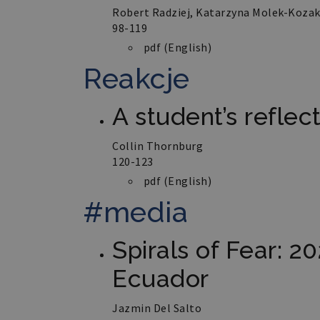
Robert Radziej, Katarzyna Molek-Koza
98-119
pdf (English)
Reakcje
Nazwa
pll_language
A student’s reflec
Collin Thornburg
120-123
pdf (English)
#media
Spirals of Fear: 20
Ecuador
Jazmin Del Salto