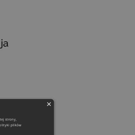
ja
×
ej strony,
lityki plików