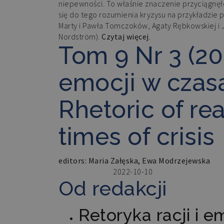
niepewności. To właśnie znaczenie przyciągnę
się do tego rozumienia kryzysu na przykładzie p
Marty i Pawła Tomczoków, Agaty Rębkowskiej i J
Nordström).
Czytaj więcej
.
Tom 9 Nr 3 (202
emocji w czas
Rhetoric of re
times of crisis
editors: Maria Załęska, Ewa Modrzejewska
2022-10-10
Opublikowane:
Od redakcji
Retoryka racji i e