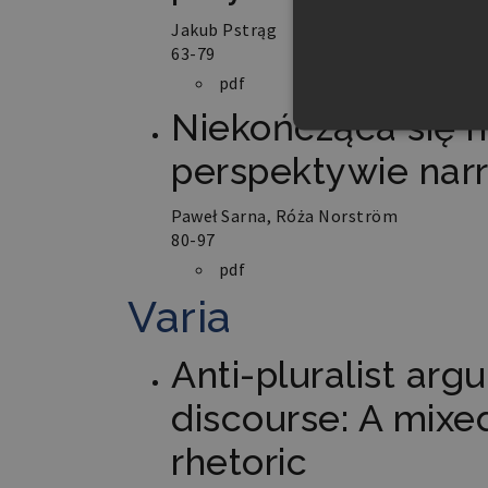
Jakub Pstrąg
63-79
pdf
Niekończąca się h
perspektywie narr
Paweł Sarna, Róża Norström
80-97
Niezbędne pliki cookie umożl
pdf
kontem. Bez niezbędnych pli
Varia
Nazwa
PHPSESSID
Anti-pluralist arg
discourse: A mixe
rhetoric