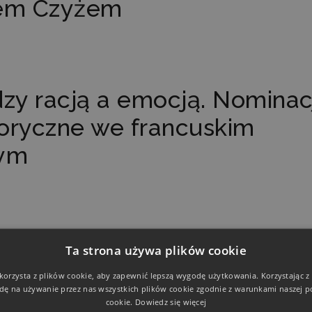
iem Czyżem
zy racją a emocją. Nominac
toryczne we francuskim
wym
odźcy – o retorycznych
Ta strona używa plików cookie
dzania kryzysem na
 korzysta z plików cookie, aby zapewnić lepszą wygodę użytkowania. Korzystając z t
dę na używanie przez nas wszystkich plików cookie zgodnie z warunkami naszej po
ii „dzieci z Michałowa”
cookie.
Dowiedz się więcej