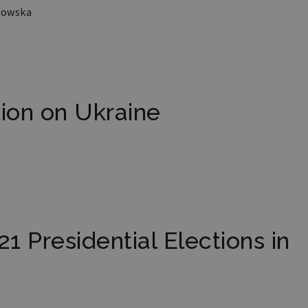
utrz
kowska
zalo
międ
Domena
Okres przechowywania
Opis
retoryka.edu.pl
1 rok
Do p
tion on Ukraine
języ
21 Presidential Elections in