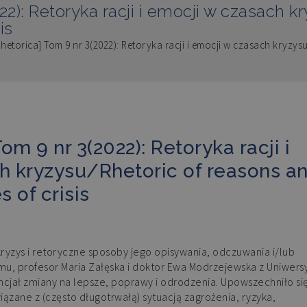
22): Retoryka racji i emocji w czasach 
is
Rhetorica] Tom 9 nr 3(2022): Retoryka racji i emocji w czasach kryzys
om 9 nr 3(2022): Retoryka racji i
h kryzysu/Rhetoric of reasons a
 of crisis
zys i retoryczne sposoby jego opisywania, odczuwania i/lub
omu, profesor Maria Załęska i doktor Ewa Modrzejewska z Uniwers
ncjał zmiany na lepsze, poprawy i odrodzenia. Upowszechniło si
zane z (często długotrwałą) sytuacją zagrożenia, ryzyka,