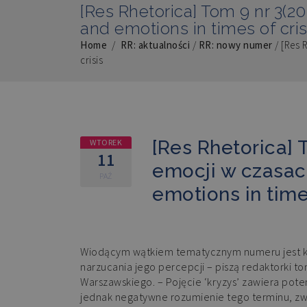
[Res Rhetorica] Tom 9 nr 3(20
and emotions in times of cris
Home
/
RR: aktualności
/
RR: nowy numer
/
[Res 
crisis
[Res Rhetorica] T
WTOREK
11
emocji w czasac
PAŹ
emotions in times
Wiodącym wątkiem tematycznym numeru jest kry
narzucania jego percepcji – piszą redaktorki t
Warszawskiego. – Pojęcie ‘kryzys’ zawiera pote
jednak negatywne rozumienie tego terminu, zwią