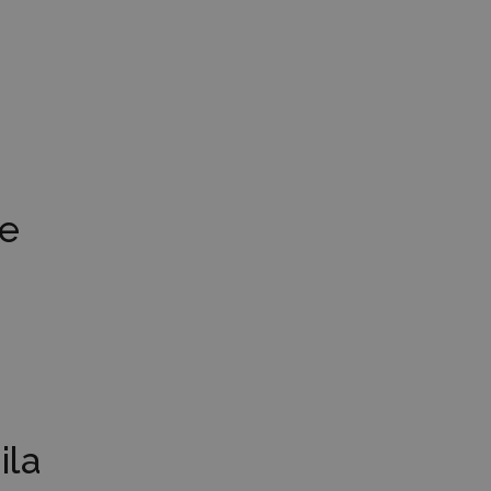
ce
ila