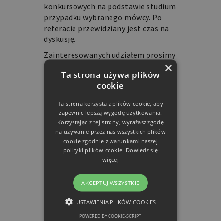
konkursowych na podstawie studium
przypadku wybranego mówcy. Po
referacie przewidziany jest czas na
dyskusję.
Zainteresowanych udziałem prosimy
×
o kontakt mailowy z Kingą
Ta strona używa plików
Rogowską
cookie
(kj.rogowska2@uw.edu.pl).
Ta strona korzysta z plików cookie, aby
zapewnić lepszą wygodę użytkowania.
Korzystając z tej strony, wyrażasz zgodę
na używanie przez nas wszystkich plików
cookie zgodnie z warunkami naszej
polityki plików cookie.
Dowiedz się
więcej
AKCEPTUJ WSZYSTKIE
USTAWIENIA PLIKÓW COOKIES
POWERED BY COOKIE-SCRIPT