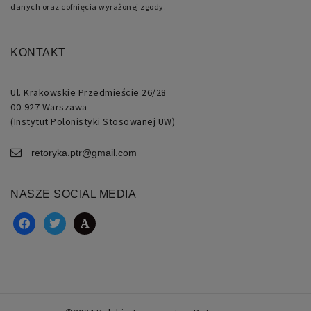
zalogowanego
danych oraz cofnięcia wyrażonej zgody.
użytkownika
między
stronami.
KONTAKT
Ul. Krakowskie Przedmieście 26/28
00-927 Warszawa
(Instytut Polonistyki Stosowanej UW)
Nazwa
Domena
Okres
Opis
przechowywania
retoryka.ptr@gmail.com
pll_language
retoryka.edu.pl
1 rok
Do
przechowywania
ustawień
NASZE SOCIAL MEDIA
językowych.
facebook
twitter
academia