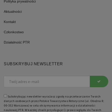
Polityka prywatności
PHP.
Jest
to
Aktualności
identyfikator
ogólnego
przeznaczenia
Kontakt
używany
do
obsługi
Członkostwo
zmiennych
sesji
użytkownika.
Działalność PTR
Zwykle
jest
to
liczba
generowana
losowo,
SUBSKRYBUJ NEWSLETTER
sposób
jej
użycia
może
być
specyficzny
dla
witryny,
ale
Subskrybując newsletter wyrażasz zgodę na przetwarzanie Twoich
dobrym
przykładem
danych osobowych przez Polskie Towarzystwo Retoryczne (ul. Oboźna 8;
jest
00-332 Warszawa) w celu otrzymywania informacji o działalności
utrzymywanie
naukowej PTR. W każdej chwili przysługuje Ci prawo wglądu do Twoich
statusu