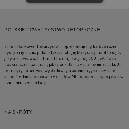
NIEZBĘDNE
FUNKCJONALNE
POLSKIE TOWARZYSTWO RETORYCZNE
Niezbędne
Funkcjonalne
Jako członkowie Towarzystwa reprezentujemy bardzo różne
Niezbędne pliki cookie umożliwiają
dyscypliny (m.in.: polonistykę, filologię klasyczną, neofilologię,
korzystanie z podstawowych funkcji
strony internetowej, takich jak
językoznawstwo, historię, filozofię, socjologię). Są wśród nas
logowanie użytkownika i zarządzanie
doświadczeni badacze, jak i początkujący pracownicy nauki. Są
kontem. Bez niezbędnych plików cookie
teoretycy i praktycy, wykładowcy akademiccy, nauczyciele
nie można prawidłowo korzystać ze
strony internetowej.
szkół średnich, pracownicy działów PR, logopedzi, specjaliści w
dziedzinie komunikacji.
Nazwa
Domena
Okres
Opis
przechowywania
PHPSESSID
retoryka.edu.pl
1 dzień
Cookie
generowane
przez
NA SKRÓTY
aplikacje
oparte
na
języku