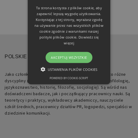
Ta strona korzysta z plików cookie, aby
zapewnić lepszą wygodę użytkowania.
Korzystając z tej strony, wyrażasz zgodę
na używanie przez nas wszystkich plików
cookie zgodnie z warunkami naszej
polityki plików cookie.
Dowiedz się
więcej
POLSKIE TOWARZYSTWO RETORYCZNE
AKCEPTUJ WSZYSTKIE
USTAWIENIA PLIKÓW COOKIES
Jako członkowie Towarzystwa reprezentujemy bardzo różne
POWERED BY COOKIE-SCRIPT
dyscypliny (m.in.: polonistykę, filologię klasyczną, neofilologię,
NIEZBĘDNE
językoznawstwo, historię, filozofię, socjologię). Są wśród nas
doświadczeni badacze, jak i początkujący pracownicy nauki. Są
FUNKCJONALNE
teoretycy i praktycy, wykładowcy akademiccy, nauczyciele
szkół średnich, pracownicy działów PR, logopedzi, specjaliści w
dziedzinie komunikacji.
Niezbędne
Funkcjonalne
Niezbędne pliki cookie umożliwiają