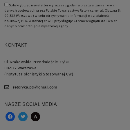
jest
Subskrybując newsletter wyrażasz zgodę na przetwarzanie Twoich
to
liczba
danych osobowych przez Polskie Towarzystwo Retoryczne (ul. Oboźna 8;
generowana
00-332 Warszawa) w celu otrzymywania informacji o działalności
losowo,
naukowej PTR. W każdej chwili przysługuje Ci prawo wglądu do Twoich
sposób
danych oraz cofnięcia wyrażonej zgody.
jej
użycia
może
być
specyficzny
KONTAKT
dla
witryny,
ale
dobrym
Ul. Krakowskie Przedmieście 26/28
przykładem
jest
00-927 Warszawa
utrzymywanie
(Instytut Polonistyki Stosowanej UW)
statusu
zalogowanego
użytkownika
retoryka.ptr@gmail.com
między
stronami.
NASZE SOCIAL MEDIA
facebook
twitter
academia
Nazwa
Domena
Okres
Opis