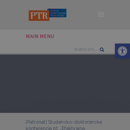
MAIN MENU
Otwórz 
[Patronat] Studencko-doktorancka
konferencja pt. „Efektywna,