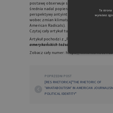
postawę obserwuje się najczęściej pośród bia
średnia nadal popiera „radykalne” propozycj
Ta strona
perspektywy antyintelektualizmu. Postawa t
wyrażasz zgo
wobec zmian klimatu znajduje poparcie pośró
American Radicals).
Czytaj cały artykuł
tutaj
.
Artykuł pochodzi z „Res Rhetorica”, Vol 7, No 
amerykańskich tożsamości
(redaktorki numer
Zobacz cały numer:
https://www.resrhetorica
POPRZEDNI POST
[RES RHETORICA]"THE RHETORIC OF
Niezbędne pliki cookie umożl
kontem. Bez niezbędnych pli
'WHATABOUTISM' IN AMERICAN JOURNALIS
POLITICAL IDENTITY"
Nazwa
PHPSESSID