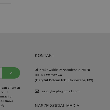
znaczenia używany do
ugi zmiennych sesji
kownika. Zwykle jest to
ba generowana losowo,
ób jej użycia może być
ficzny dla witryny, ale
ym przykładem jest
ymywanie statusu
gowanego użytkownika
zy stronami.
KONTAKT
rzechowywania ustawień
kowych.
Ul. Krakowskie Przedmieście 26/28
00-927 Warszawa
(Instytut Polonistyki Stosowanej UW)
arzanie Twoich
retoryka.ptr@gmail.com
ne (ul.
rmacji o
e Ci prawo
ody.
NASZE SOCIAL MEDIA