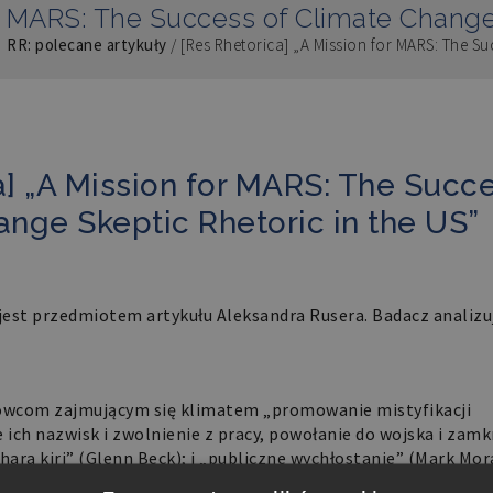
or MARS: The Success of Climate Change
/
RR: polecane artykuły
/
[Res Rhetorica] „A Mission for MARS: The Su
a] „A Mission for MARS: The Succ
ange Skeptic Rhetoric in the US”
est przedmiotem artykułu Aleksandra Rusera. Badacz analizu
ukowcom zajmującym się klimatem „promowanie mistyfikacji
 ich nazwisk i zwolnienie z pracy, powołanie do wojska i zamk
ara kiri” (Glenn Beck); i „publiczne wychłostanie” (Mark Mor
lę w promowaniu sceptycyzmu wobec zmian klimatu, którą t