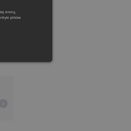
ej strony,
lityki plików
ddle
użytkownika i zarządzanie
ie generowane przez
kacje oparte na języku PHP.
 to identyfikator ogólnego