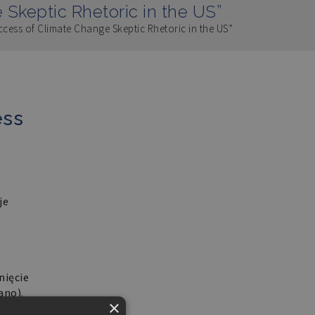
 Skeptic Rhetoric in the US”
ccess of Climate Change Skeptic Rhetoric in the US”
ess
je
nięcie
ano).
×
o