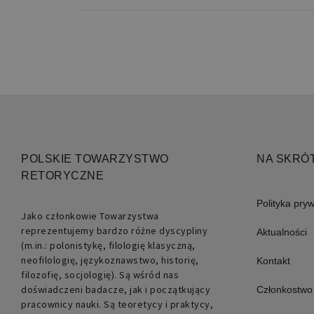
Nazwa
POLSKIE TOWARZYSTWO
NA SKRÓ
pll_language
RETORYCZNE
Polityka pry
Jako członkowie Towarzystwa
reprezentujemy bardzo różne dyscypliny
Aktualności
(m.in.: polonistykę, filologię klasyczną,
neofilologię, językoznawstwo, historię,
Kontakt
filozofię, socjologię). Są wśród nas
doświadczeni badacze, jak i początkujący
Członkostwo
pracownicy nauki. Są teoretycy i praktycy,