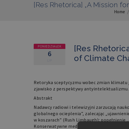
[Res Rhetorica] „A Mission f
Home
[Res Rhetoric
PONIEDZIAŁEK
6
of Climate Ch
LIP
Retoryka sceptycyzmu wobec zmian klimatu j
zjawisko z perspektywy antyintelektualizmu.
Abstrakt
Nadawcy radiowi i telewizyjni zarzucają na
globalnego ocieplenia”, zalecając „ujawnienie
w koszarach” (Rush Limbaugh); popełnienie „h
Konserwatywne media odgrywają kluczową ro