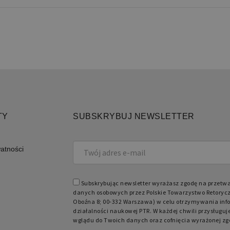
prze
obsł
użyt
licz
spos
specy
dobr
utrz
zalo
międ
Domena
Okres przechowywania
Opis
TY
SUBSKRYBUJ NEWSLETTER
retoryka.edu.pl
1 rok
Do p
języ
watności
Subskrybując newsletter wyrażasz zgodę na przetw
danych osobowych przez Polskie Towarzystwo Retorycz
Oboźna 8; 00-332 Warszawa) w celu otrzymywania info
działalności naukowej PTR. W każdej chwili przysługuj
wglądu do Twoich danych oraz cofnięcia wyrażonej zg