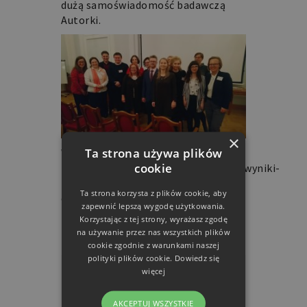
dużą samoświadomość badawczą
Autorki.
×
Ta strona używa plików
Więcej o pierwszej edycji tu:
cookie
https://retoryka.edu.pl/aktualnosci/wyniki-
i-konkursu-ptr-na-prace-
Ta strona korzysta z plików cookie, aby
dyplomowa.
zapewnić lepszą wygodę użytkowania.
Korzystając z tej strony, wyrażasz zgodę
na używanie przez nas wszystkich plików
cookie zgodnie z warunkami naszej
polityki plików cookie.
Dowiedz się
więcej
AKCEPTUJ WSZYSTKIE