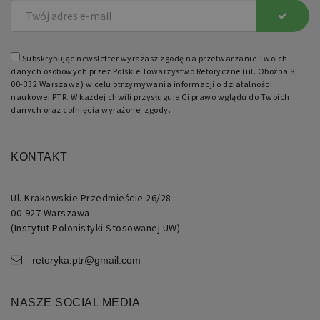
dobrym
przykładem
jest
utrzymywanie
statusu
zalogowanego
Subskrybując newsletter wyrażasz zgodę na przetwarzanie Twoich
użytkownika
danych osobowych przez Polskie Towarzystwo Retoryczne (ul. Oboźna 8;
między
00-332 Warszawa) w celu otrzymywania informacji o działalności
stronami.
naukowej PTR. W każdej chwili przysługuje Ci prawo wglądu do Twoich
danych oraz cofnięcia wyrażonej zgody.
KONTAKT
Nazwa
Domena
Okres
Opis
Ul. Krakowskie Przedmieście 26/28
przechowywania
00-927 Warszawa
pll_language
retoryka.edu.pl
1 rok
Do
(Instytut Polonistyki Stosowanej UW)
przechowywania
ustawień
językowych.
retoryka.ptr@gmail.com
NASZE SOCIAL MEDIA