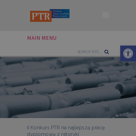
MAIN MENU
Otwórz 
II Konkurs PTR na najlepszą pracę
dyplomową z retoryki