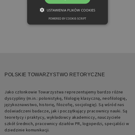
USTAWIENIA PLIKÓW COOKIES
POWERED BY COOKIE-SCRIPT
NIEZBĘDNE
FUNKCJONALNE
Niezbędne
Funkcjonalne
Niezbędne pliki cookie umożliwiają
POLSKIE TOWARZYSTWO RETORYCZNE
korzystanie z podstawowych funkcji
strony internetowej, takich jak
logowanie użytkownika i zarządzanie
Jako członkowie Towarzystwa reprezentujemy bardzo różne
kontem. Bez niezbędnych plików cookie
nie można prawidłowo korzystać ze
dyscypliny (m.in.: polonistykę, filologię klasyczną, neofilologię,
strony internetowej.
językoznawstwo, historię, filozofię, socjologię). Są wśród nas
doświadczeni badacze, jak i początkujący pracownicy nauki. Są
Nazwa
Domena
Okres
Opis
teoretycy i praktycy, wykładowcy akademiccy, nauczyciele
przechowywania
szkół średnich, pracownicy działów PR, logopedzi, specjaliści w
dziedzinie komunikacji.
PHPSESSID
retoryka.edu.pl
1 dzień
Cookie
generowane