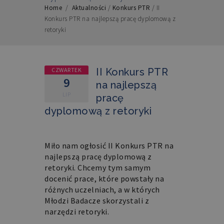
Home
/
Aktualności
/
Konkurs PTR
/
II
Konkurs PTR na najlepszą pracę dyplomową z
retoryki
CZWARTEK
II Konkurs PTR
9
na najlepszą
LIP
pracę
dyplomową z retoryki
Miło nam ogłosić II Konkurs PTR na
najlepszą pracę dyplomową z
retoryki. Chcemy tym samym
docenić prace, które powstały na
różnych uczelniach, a w których
Młodzi Badacze skorzystali z
narzędzi retoryki.