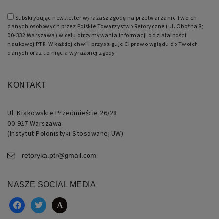
przykładem
jest
utrzymywanie
Subskrybując newsletter wyrażasz zgodę na przetwarzanie Twoich
statusu
danych osobowych przez Polskie Towarzystwo Retoryczne (ul. Oboźna 8;
zalogowanego
00-332 Warszawa) w celu otrzymywania informacji o działalności
użytkownika
między
naukowej PTR. W każdej chwili przysługuje Ci prawo wglądu do Twoich
stronami.
danych oraz cofnięcia wyrażonej zgody.
KONTAKT
Nazwa
Domena
Okres
Opis
Ul. Krakowskie Przedmieście 26/28
00-927 Warszawa
przechowywania
(Instytut Polonistyki Stosowanej UW)
pll_language
retoryka.edu.pl
1 rok
Do
przechowywania
ustawień
retoryka.ptr@gmail.com
językowych.
NASZE SOCIAL MEDIA
facebook
twitter
academia