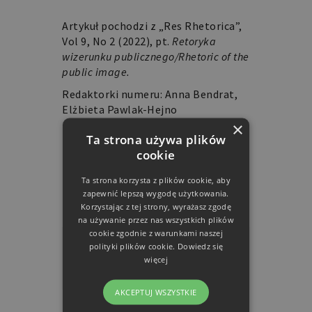
Artykuł pochodzi z „Res Rhetorica”,
Vol 9, No 2 (2022), pt.
Retoryka
wizerunku publicznego/Rhetoric of the
public image.
Redaktorki numeru: Anna Bendrat,
Elżbieta Pawlak-Hejno
×
Zobacz cały numer:
Ta strona używa plików
https://resrhetorica.com
cookie
Ta strona korzysta z plików cookie, aby
(fot. Pixabay/geralt)
zapewnić lepszą wygodę użytkowania.
Korzystając z tej strony, wyrażasz zgodę
na używanie przez nas wszystkich plików
cookie zgodnie z warunkami naszej
polityki plików cookie.
Dowiedz się
więcej
AKCEPTUJ WSZYSTKIE