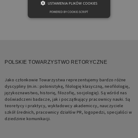
USTAWIENIA PLIKÓW COOKIES
POWERED BY COOKIE-SCRIPT
NIEZBĘDNE
FUNKCJONALNE
Niezbędne
Funkcjonalne
POLSKIE TOWARZYSTWO RETORYCZNE
Niezbędne pliki cookie umożliwiają
korzystanie z podstawowych funkcji
strony internetowej, takich jak
Jako członkowie Towarzystwa reprezentujemy bardzo różne
logowanie użytkownika i zarządzanie
dyscypliny (m.in.: polonistykę, filologię klasyczną, neofilologię,
kontem. Bez niezbędnych plików cookie
nie można prawidłowo korzystać ze
językoznawstwo, historię, filozofię, socjologię). Są wśród nas
strony internetowej.
doświadczeni badacze, jak i początkujący pracownicy nauki. Są
teoretycy i praktycy, wykładowcy akademiccy, nauczyciele
Nazwa
Domena
Okres
Opis
szkół średnich, pracownicy działów PR, logopedzi, specjaliści w
przechowywania
dziedzinie komunikacji.
PHPSESSID
retoryka.edu.pl
1 dzień
Cookie
generowane
przez