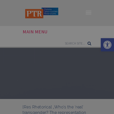
MAIN MENU
Otwórz 
[Res Rhetorica] „Who’s the ‘real’
transgender? The representation