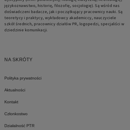
przechowywania
językoznawstwo, historię, filozofię, socjologię). Są wśród nas
doświadczeni badacze, jak i początkujący pracownicy nauki. Są
PHPSESSID
retoryka.edu.pl
1 dzień
Cookie
generowane
teoretycy i praktycy, wykładowcy akademiccy, nauczyciele
przez
szkół średnich, pracownicy działów PR, logopedzi, specjaliści w
aplikacje
oparte
dziedzinie komunikacji.
na
języku
PHP.
Jest
to
identyfikator
ogólnego
NA SKRÓTY
przeznaczenia
używany
do
obsługi
zmiennych
Polityka prywatności
sesji
użytkownika.
Zwykle
Aktualności
jest
to
Kontakt
liczba
generowana
losowo,
Członkostwo
sposób
jej
użycia
Działalność PTR
może