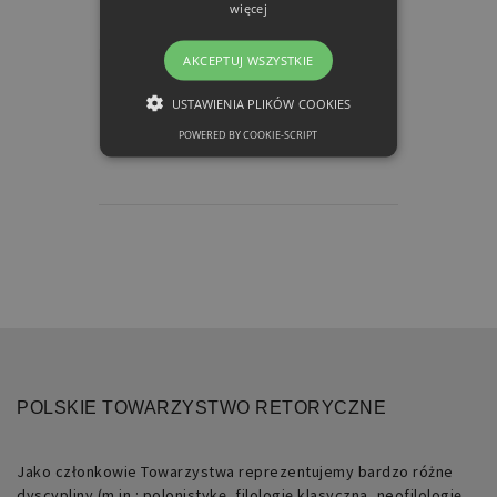
więcej
AKCEPTUJ WSZYSTKIE
USTAWIENIA PLIKÓW COOKIES
POWERED BY COOKIE-SCRIPT
NIEZBĘDNE
FUNKCJONALNE
Niezbędne
Funkcjonalne
Niezbędne pliki cookie umożliwiają
korzystanie z podstawowych funkcji
strony internetowej, takich jak
logowanie użytkownika i zarządzanie
kontem. Bez niezbędnych plików cookie
POLSKIE TOWARZYSTWO RETORYCZNE
nie można prawidłowo korzystać ze
strony internetowej.
Jako członkowie Towarzystwa reprezentujemy bardzo różne
Nazwa
Domena
Okres
Opis
dyscypliny (m.in.: polonistykę, filologię klasyczną, neofilologię,