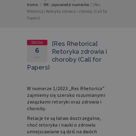
Home
/
RR: zapowiedzi numerów
/
[Res
Rhetorica] Retoryka zdrowia i choroby (Call for
Papers)
ŚRODA
[Res Rhetorica]
6
Retoryka zdrowia i
KWI
choroby (Call for
Papers)
W numerze 1/2023 „Res Rhetorica”
zajmiemy się szeroko rozumianymi
związkami retoryki oraz zdrowia i
choroby.
Relacje te są łatwo dostrzegalne,
choć retoryka i nauki o zdrowiu
umiejscawiane są dziś na dwóch