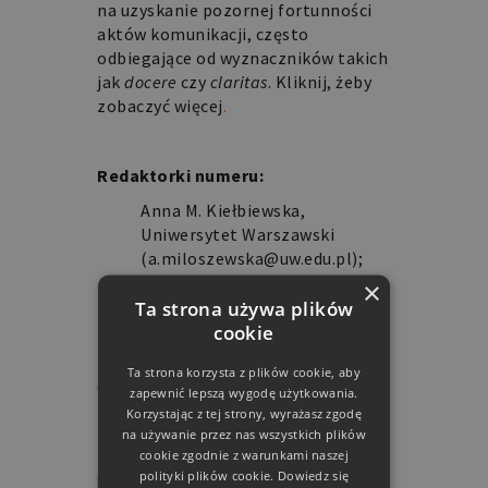
na uzyskanie pozornej fortunności
aktów komunikacji, często
odbiegające od wyznaczników takich
jak
docere
czy
claritas
.
Kliknij, żeby
zobaczyć więcej
.
Redaktorki numeru:
Anna M. Kiełbiewska,
Uniwersytet Warszawski
(a.miloszewska@uw.edu.pl);
Joanna Partyka, Instytut
×
Badań Literackich PAN
Ta strona używa plików
(joanna.partyka@ibl.waw.pl)
cookie
Termin nadsyłania artykułów
: 30
Ta strona korzysta z plików cookie, aby
września 2022
zapewnić lepszą wygodę użytkowania.
Korzystając z tej strony, wyrażasz zgodę
Planowana data publikacji
: marzec
na używanie przez nas wszystkich plików
2023
cookie zgodnie z warunkami naszej
polityki plików cookie.
Dowiedz się
Fot. Pixabay/www_slon_pics