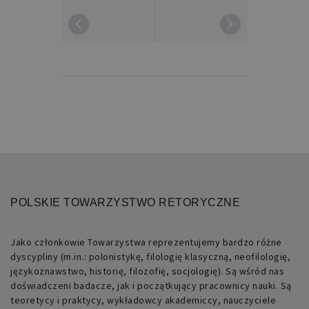
Nazwa
Domena
Okres
Opis
przechowywania
pll_language
retoryka.edu.pl
1 rok
Do
przechowywania
ustawień
językowych.
POLSKIE TOWARZYSTWO RETORYCZNE
Jako członkowie Towarzystwa reprezentujemy bardzo różne
dyscypliny (m.in.: polonistykę, filologię klasyczną, neofilologię,
językoznawstwo, historię, filozofię, socjologię). Są wśród nas
doświadczeni badacze, jak i początkujący pracownicy nauki. Są
teoretycy i praktycy, wykładowcy akademiccy, nauczyciele