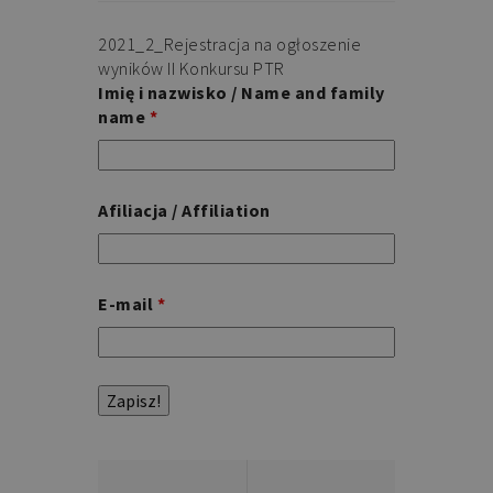
zmiennych
sesji
użytkownika.
2021_2_Rejestracja na ogłoszenie
Zwykle
wyników II Konkursu PTR
jest
to
Imię i nazwisko / Name and family
liczba
name
*
generowana
losowo,
sposób
jej
użycia
może
być
Afiliacja / Affiliation
specyficzny
dla
witryny,
ale
dobrym
przykładem
E-mail
*
jest
utrzymywanie
statusu
zalogowanego
użytkownika
między
stronami.