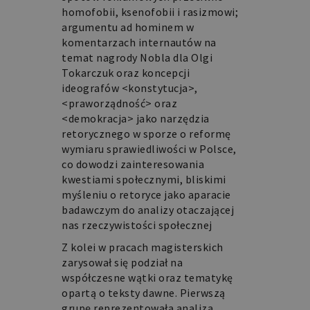
homofobii, ksenofobii i rasizmowi;
argumentu ad hominem w
komentarzach internautów na
temat nagrody Nobla dla Olgi
Tokarczuk oraz koncepcji
ideografów <konstytucja>,
<praworządność> oraz
<demokracja> jako narzędzia
retorycznego w sporze o reformę
wymiaru sprawiedliwości w Polsce,
co dowodzi zainteresowania
kwestiami społecznymi, bliskimi
myśleniu o retoryce jako aparacie
badawczym do analizy otaczającej
nas rzeczywistości społecznej
Z kolei w pracach magisterskich
zarysował się podział na
współczesne wątki oraz tematykę
opartą o teksty dawne. Pierwszą
grupę reprezentowała analiza