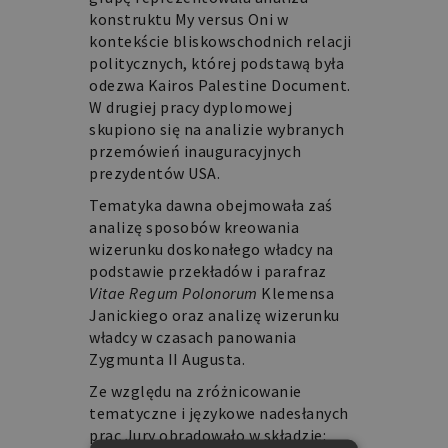
konstruktu My versus Oni w
kontekście bliskowschodnich relacji
politycznych, której podstawą była
odezwa
Kairos Palestine Document
.
W drugiej pracy dyplomowej
skupiono się na analizie wybranych
przemówień inauguracyjnych
prezydentów USA.
Tematyka dawna obejmowała zaś
analizę sposobów kreowania
wizerunku doskonałego władcy na
podstawie przekładów i parafraz
Vitae Regum Polonorum
Klemensa
Janickiego oraz analizę wizerunku
władcy w czasach panowania
Zygmunta II Augusta.
Ze względu na zróżnicowanie
tematyczne i językowe nadesłanych
prac Jury obradowało w składzie: