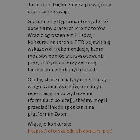
Niezbędne
Funkcjonalne
Jurorkom dziękujemy za poświęcony
czas i cenne uwagi.
Niezbędne pliki cookie umożliwiają
korzystanie z podstawowych funkcji
Gratulujemy Dyplomantom, ale też
strony internetowej, takich jak
logowanie użytkownika i zarządzanie
doceniamy pracę ich Promotorów.
kontem. Bez niezbędnych plików cookie
Wraz z ogłoszeniem III edycji
nie można prawidłowo korzystać ze
konkursu na stronie PTR pojawią się
strony internetowej.
wskazówki i rekomendacje, które
Nazwa
Domena
Okres
Opis
mogłyby pomóc w przygotowaniu
prac, których autorzy zostaną
przechowywania
laureatami w kolejnych latach.
PHPSESSID
retoryka.edu.pl
1 dzień
Cookie
generowane
Osoby, które chciałyby uczestniczyć
przez
aplikacje
w ogłoszeniu wyników, prosimy o
oparte
rejestrację na to wydarzenie
na
języku
(formularz poniżej), abyśmy mogli
PHP.
przesłać link do spotkania na
Jest
to
platformie Zoom.
identyfikator
ogólnego
Więcej o konkursie:
przeznaczenia
używany
https://retoryka.edu.pl/konkurs-ptr/
do
obsługi