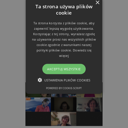
×
dr hab. Agnieszka Kampka,
Ta strona używa plików
SGGW
cookie
dr Marta Kobylska, UR
Ta strona korzysta z plików cookie, aby
zapewnić lepszą wygodę użytkowania.
dr hab. prof. UŚ Katarzyna
Korzystając z tej strony, wyrażasz zgodę
Kwapisz-Osadnik, UŚ
na używanie przez nas wszystkich plików
cookie zgodnie z warunkami naszej
dr Magdalena Ryszka-Kurczab,
polityki plików cookie.
Dowiedz się
UP im. KEN
więcej
dr hab. prof. UŁ Monika
Worsowicz, UŁ
AKCEPTUJ WSZYSTKIE
dr hab. Maria Załęska, UW.
USTAWIENIA PLIKÓW COOKIES
POWERED BY COOKIE-SCRIPT
NIEZBĘDNE
FUNKCJONALNE