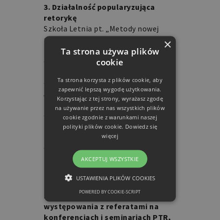
3. Działalność popularyzująca
retorykę
Szkoła Letnia pt. „Metody nowej
retoryki w badaniach
×
Ta strona używa plików
interdyscyplinarnych” dla
cookie
doktorantów zainteresowanych
retoryką, której program
Ta strona korzysta z plików cookie, aby
opracowany został przez dr hab.
zapewnić lepszą wygodę użytkowania.
Agnieszkę Budzyńską-Dacę oraz dr
Korzystając z tej strony, wyrażasz zgodę
Ewę Modrzejewską, z powodu stanu
na używanie przez nas wszystkich plików
epidemii została przełożona na rok
cookie zgodnie z warunkami naszej
2021 Planowana jest także II edycja
polityki plików cookie.
Dowiedz się
więcej
Konkursu PTR na najlepszą pracę
dyplomową z retoryki. Informacje
zostaną podane członkom PTR w
AKCEPTUJ WSZYSTKIE
terminie późniejszym.
USTAWIENIA PLIKÓW COOKIES
***
POWERED BY COOKIE-SCRIPT
Zachęcamy członków PTR do
NIEZBĘDNE
występowania z referatami na
konferencjach i seminariach PTR,
FUNKCJONALNE