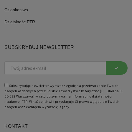
stronami.
Członkostwo
Działalność PTR
Nazwa
Domena
Okres
Opis
SUBSKRYBUJ NEWSLETTER
przechowywania
pll_language
retoryka.edu.pl
1 rok
Do
przechowywania
ustawień
językowych.
Subskrybując newsletter wyrażasz zgodę na przetwarzanie Twoich
danych osobowych przez Polskie Towarzystwo Retoryczne (ul. Oboźna 8;
00-332 Warszawa) w celu otrzymywania informacji o działalności
naukowej PTR. W każdej chwili przysługuje Ci prawo wglądu do Twoich
danych oraz cofnięcia wyrażonej zgody.
KONTAKT