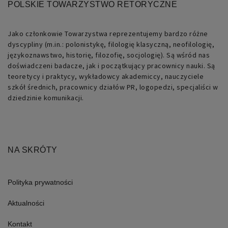
identyfikator
POLSKIE TOWARZYSTWO RETORYCZNE
ogólnego
przeznaczenia
używany
do
Jako członkowie Towarzystwa reprezentujemy bardzo różne
obsługi
dyscypliny (m.in.: polonistykę, filologię klasyczną, neofilologię,
zmiennych
sesji
językoznawstwo, historię, filozofię, socjologię). Są wśród nas
użytkownika.
doświadczeni badacze, jak i początkujący pracownicy nauki. Są
Zwykle
jest
teoretycy i praktycy, wykładowcy akademiccy, nauczyciele
to
szkół średnich, pracownicy działów PR, logopedzi, specjaliści w
liczba
generowana
dziedzinie komunikacji.
losowo,
sposób
jej
użycia
może
być
specyficzny
NA SKRÓTY
dla
witryny,
ale
dobrym
przykładem
Polityka prywatności
jest
utrzymywanie
statusu
Aktualności
zalogowanego
użytkownika
między
Kontakt