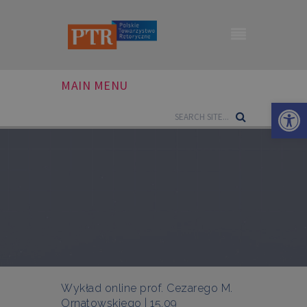
MAIN MENU
Otwórz 
Wykład online prof. Cezarego M.
Ornatowskiego | 15.09