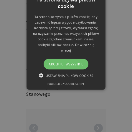
doświadczony wykładowca, prowadzi
cookie
m.in. zajęcia: Rhetoric and Politics;
Ideology, Discourse, and Conflict;
Ta strona korzysta z plików cookie, aby
Visual Rhetoric; Rhetoric and
zapewnić lepszą wygodę użytkowania.
Korzystając z tej strony, wyrażasz zgodę
Collective Identities; Research in
na używanie przez nas wszystkich plików
Rhetoric and Writing Studies;
cookie zgodnie z warunkami naszej
Rhetoric of Science and Technology,
polityki plików cookie.
Dowiedz się
Modern Rhetoric and Composition;
więcej
Professional Writing. Autor wielu
publikacji na temat retoryki;
AKCEPTUJ WSZYSTKIE
stypendysta Fundacji Fulbrighta (w
Polskiej Akademii Nauk, 1999); od 12
USTAWIENIA PLIKÓW COOKIES
lat członek senatu akademickiego
POWERED BY COOKIE-SCRIPT
Kalifornijskiego Uniwersytetu
NIEZBĘDNE
Stanowego.
FUNKCJONALNE
Niezbędne
Funkcjonalne