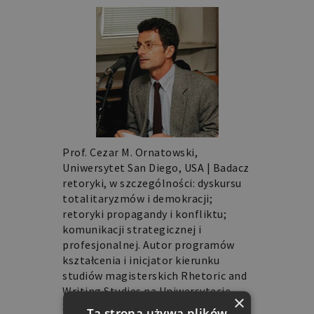
Prof. Cezar M. Ornatowski,
Uniwersytet San Diego, USA | Badacz
retoryki, w szczególności: dyskursu
totalitaryzmów i demokracji;
retoryki propagandy i konfliktu;
komunikacji strategicznej i
profesjonalnej. Autor programów
kształcenia i inicjator kierunku
studiów magisterskich Rhetoric and
Writing Studies na Uniwersytecie
×
Stanu Kalifornia w San Diego;
Ta strona używa plików