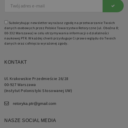
Nazwa
Domena
Okres
Opis
przechowywania
Subskrybując newsletter wyrażasz zgodę na przetwarzanie Twoich
pll_language
retoryka.edu.pl
1 rok
Do
danych osobowych przez Polskie Towarzystwo Retoryczne (ul. Oboźna 8;
przechowywania
ustawień
00-332 Warszawa) w celu otrzymywania informacji o działalności
językowych.
naukowej PTR. W każdej chwili przysługuje Ci prawo wglądu do Twoich
danych oraz cofnięcia wyrażonej zgody.
KONTAKT
Ul. Krakowskie Przedmieście 26/28
00-927 Warszawa
(Instytut Polonistyki Stosowanej UW)
retoryka.ptr@gmail.com
NASZE SOCIAL MEDIA