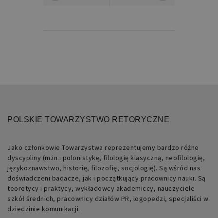
Niezbędne pliki cookie umożliwiają
korzystanie z podstawowych funkcji
strony internetowej, takich jak
logowanie użytkownika i zarządzanie
kontem. Bez niezbędnych plików cookie
nie można prawidłowo korzystać ze
strony internetowej.
Nazwa
Domena
Okres
Opis
przechowywania
PHPSESSID
retoryka.edu.pl
1 dzień
Cookie
generowane
przez
POLSKIE TOWARZYSTWO RETORYCZNE
aplikacje
oparte
na
języku
Jako członkowie Towarzystwa reprezentujemy bardzo różne
PHP.
Jest
dyscypliny (m.in.: polonistykę, filologię klasyczną, neofilologię,
to
językoznawstwo, historię, filozofię, socjologię). Są wśród nas
identyfikator
ogólnego
doświadczeni badacze, jak i początkujący pracownicy nauki. Są
przeznaczenia
teoretycy i praktycy, wykładowcy akademiccy, nauczyciele
używany
do
szkół średnich, pracownicy działów PR, logopedzi, specjaliści w
obsługi
dziedzinie komunikacji.
zmiennych
sesji