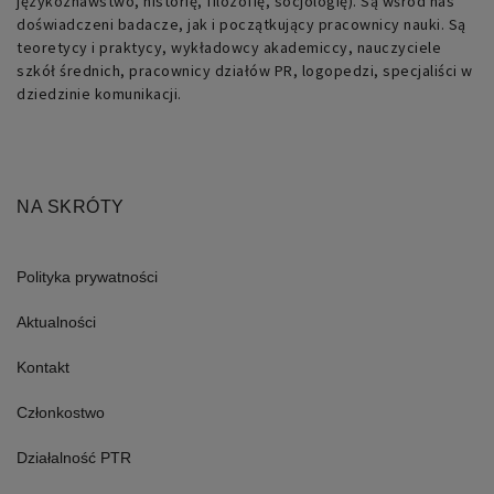
językoznawstwo, historię, filozofię, socjologię). Są wśród nas
doświadczeni badacze, jak i początkujący pracownicy nauki. Są
teoretycy i praktycy, wykładowcy akademiccy, nauczyciele
szkół średnich, pracownicy działów PR, logopedzi, specjaliści w
Nazwa
Domena
Okres
Opis
dziedzinie komunikacji.
przechowywania
pll_language
retoryka.edu.pl
1 rok
Do
przechowywania
ustawień
językowych.
NA SKRÓTY
Polityka prywatności
Aktualności
Kontakt
Członkostwo
Działalność PTR