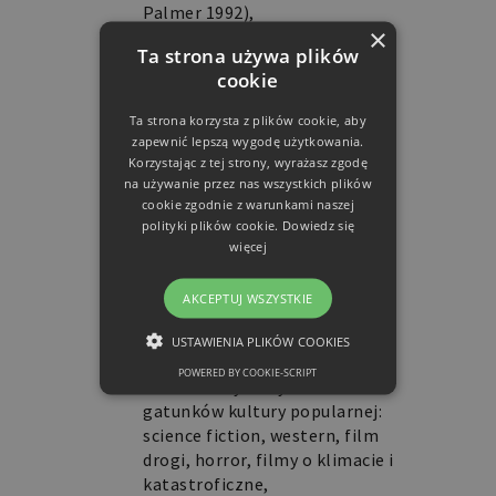
Palmer 1992),
×
sposoby widzenia, sposoby
Ta strona używa plików
odczuwania: od perspektywy
cookie
antropocentrycznej do
skoncentrowanej na Ziemi,
Ta strona korzysta z plików cookie, aby
zapewnić lepszą wygodę użytkowania.
retoryka ekokina, perswazyjne
Korzystając z tej strony, wyrażasz zgodę
strategie, które zmieniają
na używanie przez nas wszystkich plików
naszą percepcję i podważają
cookie zgodnie z warunkami naszej
polityki plików cookie.
Dowiedz się
binarne opozycje tworzące
więcej
podstawy dyskursu o
antropocenie, takie jak:
AKCEPTUJ WSZYSTKIE
ludzkie/nie-ludzkie czy
natura/kultura (Willoquet-
USTAWIENIA PLIKÓW COOKIES
Maricondi, 2010),
POWERED BY COOKIE-SCRIPT
ekokino i wykorzystanie
NIEZBĘDNE
gatunków kultury popularnej:
FUNKCJONALNE
science fiction, western, film
drogi, horror, filmy o klimacie i
katastroficzne,