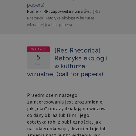
papers)
Home
/
RR: zapowiedzi numerów
/
[Res
Rhetorica] Retoryka ekologii w kulturze
wizualnej (call for papers)
WTOREK
[Res Rhetorica]
5
Retoryka ekologii
MAJ
w kulturze
wizualnej (call for papers)
Przedmiotem naszego
zainteresowania jest zrozumienie,
jak „eko” obrazy działają na widzów:
co dany obraz lub film i jego
estetyka robi z publicznością, jak
nas ukierunkowuje, dezorientuje lub
zmienia nasz punkt widzenia, jak