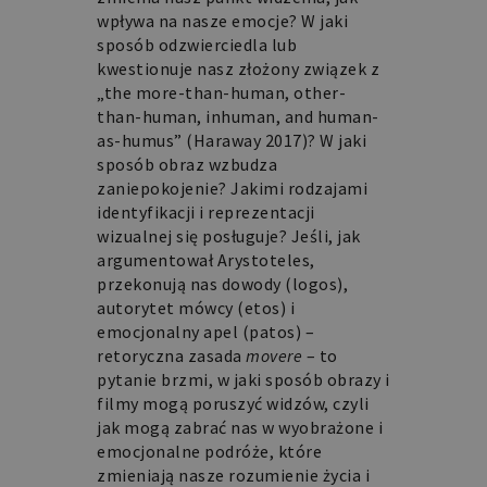
wpływa na nasze emocje? W jaki
sposób odzwierciedla lub
kwestionuje nasz złożony związek z
„the more-than-human, other-
than-human, inhuman, and human-
as-humus” (Haraway 2017)? W jaki
sposób obraz wzbudza
zaniepokojenie? Jakimi rodzajami
identyfikacji i reprezentacji
wizualnej się posługuje? Jeśli, jak
argumentował Arystoteles,
przekonują nas dowody (logos),
autorytet mówcy (etos) i
emocjonalny apel (patos) –
retoryczna zasada
movere
– to
pytanie brzmi, w jaki sposób obrazy i
filmy mogą poruszyć widzów, czyli
jak mogą zabrać nas w wyobrażone i
emocjonalne podróże, które
zmieniają nasze rozumienie życia i