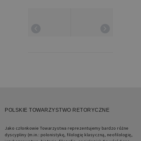
do
obsługi
zmiennych
sesji
użytkownika.
Zwykle
jest
to
liczba
generowana
losowo,
sposób
jej
użycia
może
być
specyficzny
dla
witryny,
ale
dobrym
przykładem
jest
utrzymywanie
statusu
POLSKIE TOWARZYSTWO RETORYCZNE
zalogowanego
użytkownika
między
stronami.
Jako członkowie Towarzystwa reprezentujemy bardzo różne
dyscypliny (m.in.: polonistykę, filologię klasyczną, neofilologię,