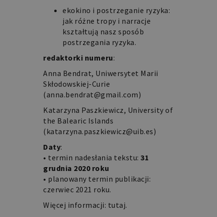
ekokino i postrzeganie ryzyka:
Niezbędne
Funkcjonalne
jak różne tropy i narracje
kształtują nasz sposób
Niezbędne pliki cookie umożliwiają
korzystanie z podstawowych funkcji
postrzegania ryzyka.
strony internetowej, takich jak
logowanie użytkownika i zarządzanie
redaktorki numeru
:
kontem. Bez niezbędnych plików cookie
nie można prawidłowo korzystać ze
Anna Bendrat, Uniwersytet Marii
strony internetowej.
Skłodowskiej-Curie
(anna.bendrat@gmail.com)
Nazwa
Domena
Okres
Opis
Katarzyna Paszkiewicz, University of
przechowywania
the Balearic Islands
PHPSESSID
retoryka.edu.pl
1 dzień
Cookie
(katarzyna.paszkiewicz@uib.es)
generowane
przez
aplikacje
Daty
:
oparte
• termin nadesłania tekstu:
31
na
języku
grudnia 2020 roku
PHP.
• planowany termin publikacji:
Jest
to
czerwiec 2021 roku.
identyfikator
ogólnego
Więcej informacji:
tutaj
.
przeznaczenia
używany