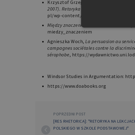
Krzysztof Grzegorzewski.
Homo rhetoric
2007). Retoryka polityków i dziennikarzy
pl/wp-content/uploads/2016/04/
Grzeg
Między znaczeniem a działaniem. Retory
miedzy_znaczeniem
Agnieszka Woch,
La persuasion au servi
campagnes sociétales contre la discrimin
sérophobe
,
https://wydawnictwo.uni.lod
Niezbędne pliki cookie umożl
Zbiory książek
kontem. Bez niezbędnych pli
Windsor Studies in Argumentation:
http
Nazwa
https://www.doabooks.org
PHPSESSID
POPRZEDNI POST
[RES RHETORICA]: "RETORYKA NA LEKCJAC
POLSKIEGO W SZKOLE PODSTAWOWEJ"