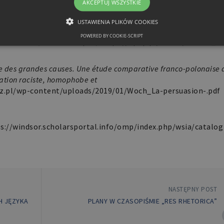
AKCEPTUJ WSZYSTKIE
us w telewizyjnym dziennikarstwie politycznym (programy z lat 
 w czasach czwartej Rzeczpospolitej
,
https://wydawnictwo.uni.l
USTAWIENIA PLIKÓW COOKIES
orzewski_Homo_ebook.pdf
POWERED BY COOKIE-SCRIPT
ka i władza
, red. A.
Kampka
,
https://epnp.pl/ebook/A05167_
NIEZBĘDNE
FUNKCJONALNE
ce des grandes causes. Une étude comparative franco-polonaise 
ation raciste, homophobe et
Niezbędne
Funkcjonalne
z.
pl/wp-content/uploads/2019/01/
Woch_La-persuasion-.pdf
iwiają korzystanie z podstawowych funkcji strony internetowej, takich jak logowanie 
ków cookie nie można prawidłowo korzystać ze strony internetowej.
s://windsor.
scholarsportal.info/omp/index.
php/wsia/catalog
Domena
Okres przechowywania
Opis
retoryka.edu.pl
1 dzień
Cook
apli
Jest
prze
obsł
użyt
licz
NASTĘPNY POST
spos
specy
H JĘZYKA
PLANY W CZASOPIŚMIE „RES RHETORICA”
dobr
utrz
zalo