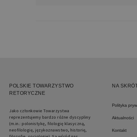
Nazwa
pll_language
POLSKIE TOWARZYSTWO
NA SKRÓ
RETORYCZNE
Polityka pry
Jako członkowie Towarzystwa
reprezentujemy bardzo różne dyscypliny
Aktualności
(m.in.: polonistykę, filologię klasyczną,
neofilologię, językoznawstwo, historię,
Kontakt
filozofię, socjologię). Są wśród nas