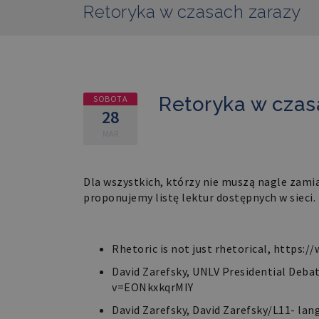
Retoryka w czasach zarazy
Retoryka w czas
SOBOTA
28
MAR
Dla wszystkich, którzy nie muszą nagle zami
proponujemy listę lektur dostępnych w sieci.
YouTube
Rhetoric is not just rhetorical,
https:/
David Zarefsky, UNLV Presidential Debat
v=EONkxkqrMIY
David Zarefsky, David Zarefsky/L11- lan