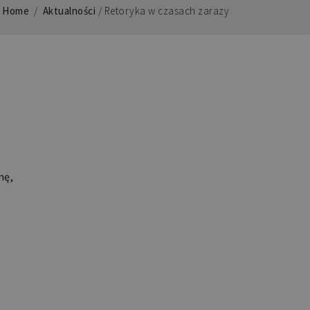
Home
/
Aktualności
/
Retoryka w czasach zarazy
nę,