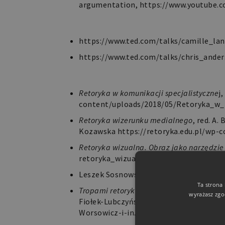
argumentation,
https://www.youtube.
TED
https://www.ted.com/talks/
camille_la
https://www.ted.com/talks/chris_ande
Książki w otwartym dostępi
Retoryka w komunikacji specjalistyczne
j
content/uploads/2018/05/
Retoryka_w_
Retoryka wizerunku medialnego
, red. A.
Kozawska
https://retoryka.edu.pl/wp-
c
Retoryka wizualna. Obraz jako narzędzie
retoryka_wizualna
Leszek Sosnowski,
Sztuka. Retoryka. Fi
Ta strona
Tropami retoryki, stylistyki i dziennika
wyrażasz zgo
Fiołek-Lubczyńska, Monika Worsowicz,
Worsowicz-i-in._Tropami-
retoryki-.pdf