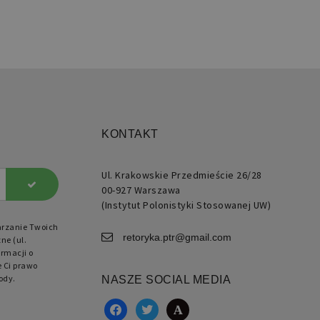
kownika. Zwykle jest to
ba generowana losowo,
ób jej użycia może być
ficzny dla witryny, ale
ym przykładem jest
ymywanie statusu
gowanego użytkownika
zy stronami.
KONTAKT
rzechowywania ustawień
kowych.
Ul. Krakowskie Przedmieście 26/28
00-927 Warszawa
(Instytut Polonistyki Stosowanej UW)
arzanie Twoich
retoryka.ptr@gmail.com
ne (ul.
rmacji o
e Ci prawo
ody.
NASZE SOCIAL MEDIA
facebook
twitter
academia