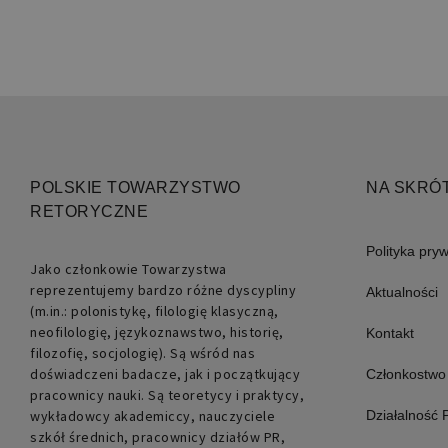
POLSKIE TOWARZYSTWO
NA SKRÓ
Nazwa
RETORYCZNE
pll_language
Polityka pry
Jako członkowie Towarzystwa
reprezentujemy bardzo różne dyscypliny
Aktualności
(m.in.: polonistykę, filologię klasyczną,
neofilologię, językoznawstwo, historię,
Kontakt
filozofię, socjologię). Są wśród nas
doświadczeni badacze, jak i początkujący
Członkostwo
pracownicy nauki. Są teoretycy i praktycy,
wykładowcy akademiccy, nauczyciele
Działalność
szkół średnich, pracownicy działów PR,