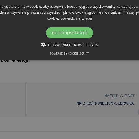
 korzysta z plików cookie, aby zapewnić lepszą wygodę użytkowania. Korzystając z t
owadzenie do bibliografii
dę na używanie przez nas wszystkich plików cookie zgodnie z warunkami naszej po
cookie.
Dowiedz się więcej
en Boston 2008, pp. 456)
AKCEPTUJ WSZYSTKIE
m z Halikarnasu
USTAWIENIA PLIKÓW COOKIES
POWERED BY COOKIE-SCRIPT
NIEZBĘDNE
FUNKCJONALNE
 konferencji
Niezbędne
Funkcjonalne
NASTĘPNY POST
iwiają korzystanie z podstawowych funkcji strony internetowej, takich jak logowanie 
ków cookie nie można prawidłowo korzystać ze strony internetowej.
NR 2 (29) KWIECIEŃ-CZERWIEC
Domena
Okres przechowywania
Opis
retoryka.edu.pl
1 dzień
Cook
apli
Jest
prze
obsł