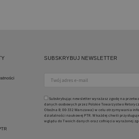
użyt
licz
spos
specy
dobr
utrz
zalo
międ
TY
SUBSKRYBUJ NEWSLETTER
Domena
Okres przechowywania
Opis
retoryka.edu.pl
1 rok
Do p
języ
watności
Subskrybując newsletter wyrażasz zgodę na przetw
danych osobowych przez Polskie Towarzystwo Retorycz
Oboźna 8; 00-332 Warszawa) w celu otrzymywania info
działalności naukowej PTR. W każdej chwili przysługuj
wglądu do Twoich danych oraz cofnięcia wyrażonej zg
 PTR