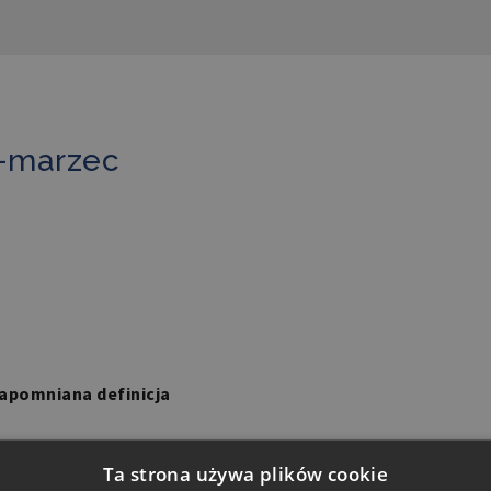
ń-marzec
hetoric and its definitions
zapomniana definicja
ji retoryki przekazanych
Ta strona używa plików cookie