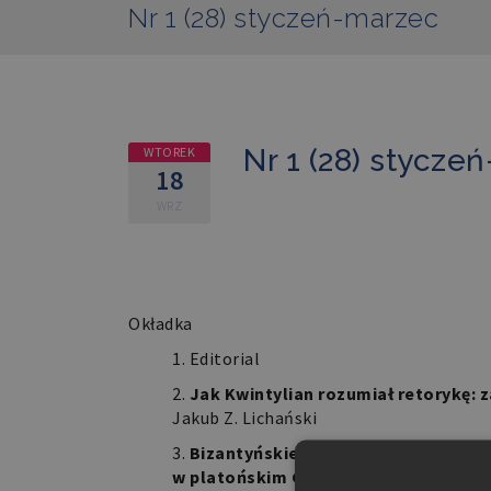
Nr 1 (28) styczeń-marzec
Nr 1 (28) stycze
WTOREK
18
WRZ
Retoryka i jej definicje / R
Okładka
Editorial
Jak Kwintylian rozumiał retorykę: 
Jakub Z. Lichański
Bizantyńskie komentarze do definic
w platońskim Gorgiaszu