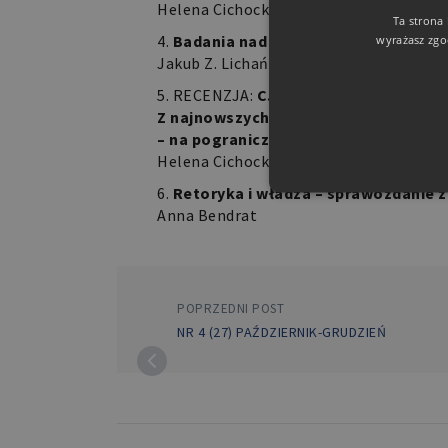
Helena Cichocka
Ta strona
Badania nad retoryką w Polsce: wpr
wyrażasz zgo
Jakub Z. Lichański
RECENZJA:
C.C. de Jong (Brill, Leid
Z najnowszych badań nad Dionizjusze
– na pograniczu gramatyki i retoryki
Helena Cichocka
Retoryka i władza – sprawozdanie z
Anna Bendrat
POPRZEDNI POST
Niezbędne pliki cookie umożl
kontem. Bez niezbędnych pli
NR 4 (27) PAŹDZIERNIK-GRUDZIEŃ
Nazwa
PHPSESSID