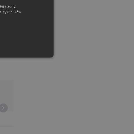
ej strony,
lityki plików
użytkownika i zarządzanie
ie generowane przez
kacje oparte na języku PHP.
 to identyfikator ogólnego
znaczenia używany do
ugi zmiennych sesji