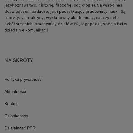
językoznawstwo, historię, filozofię, socjologię). Są wśród nas
doświadczeni badacze, jak i początkujący pracownicy nauki. Są
Niezbędne
Funkcjonalne
teoretycy i praktycy, wykładowcy akademiccy, nauczyciele
Niezbędne pliki cookie umożliwiają
szkół średnich, pracownicy działów PR, logopedzi, specjaliści w
korzystanie z podstawowych funkcji
dziedzinie komunikacji.
strony internetowej, takich jak
logowanie użytkownika i zarządzanie
kontem. Bez niezbędnych plików cookie
nie można prawidłowo korzystać ze
strony internetowej.
NA SKRÓTY
Nazwa
Domena
Okres
Opis
przechowywania
PHPSESSID
retoryka.edu.pl
1 dzień
Cookie
Polityka prywatności
generowane
przez
Aktualności
aplikacje
oparte
na
Kontakt
języku
PHP.
Jest
Członkostwo
to
identyfikator
ogólnego
Działalność PTR
przeznaczenia