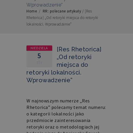
Wprowadzenie”
Home
/
RR: polecane artykuły
/
[Res
Rhetorica] „Od retoryki miejsca do retoryki
lokalności. Wprowadzenie”
NIEDZIELA
[Res Rhetorica]
5
„Od retoryki
STY
miejsca do
retoryki lokalności.
Wprowadzenie”
W najnowszym numerze „
Res
Rhetorica
” polecamy temat numeru:
o kategorii lokalności jako
przedmiocie zainteresowania
retoryki oraz o metodologiach jej