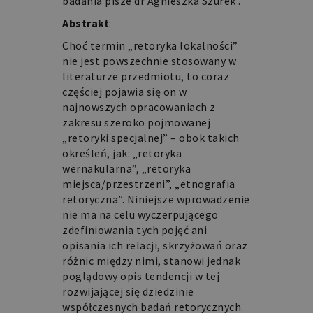
badania pisze dr Agnieszka Szurek .
Abstrakt
:
Choć termin „retoryka lokalności”
nie jest powszechnie stosowany w
literaturze przedmiotu, to coraz
częściej pojawia się on w
najnowszych opracowaniach z
zakresu szeroko pojmowanej
„retoryki specjalnej” – obok takich
określeń, jak: „retoryka
wernakularna”, „retoryka
miejsca/przestrzeni”, „etnografia
retoryczna”. Niniejsze wprowadzenie
nie ma na celu wyczerpującego
zdefiniowania tych pojęć ani
opisania ich relacji, skrzyżowań oraz
różnic między nimi, stanowi jednak
poglądowy opis tendencji w tej
rozwijającej się dziedzinie
współczesnych badań retorycznych.