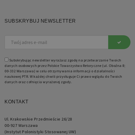
używany
do
obsługi
zmiennych
sesji
SUBSKRYBUJ NEWSLETTER
użytkownika.
Zwykle
jest
to
liczba
generowana
losowo,
sposób
jej
użycia
Subskrybując newsletter wyrażasz zgodę na przetwarzanie Twoich
może
danych osobowych przez Polskie Towarzystwo Retoryczne (ul. Oboźna 8;
być
00-332 Warszawa) w celu otrzymywania informacji o działalności
specyficzny
dla
naukowej PTR. W każdej chwili przysługuje Ci prawo wglądu do Twoich
witryny,
danych oraz cofnięcia wyrażonej zgody.
ale
dobrym
przykładem
jest
utrzymywanie
KONTAKT
statusu
zalogowanego
użytkownika
między
Ul. Krakowskie Przedmieście 26/28
stronami.
00-927 Warszawa
(Instytut Polonistyki Stosowanej UW)