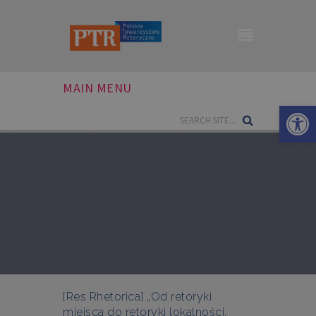
MAIN MENU
Otwórz 
[Res Rhetorica] „Od retoryki
miejsca do retoryki lokalności.